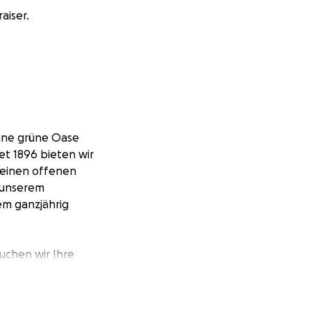
aiser.
eine grüne Oase
et 1896 bieten wir
t einen offenen
, unserem
em ganzjährig
uchen wir Ihre
ne Auflage des
 nicht mehr
er Verein können