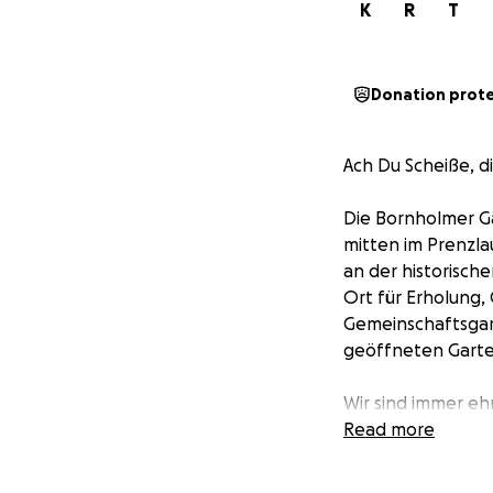
K
R
T
Donation prot
Ach Du Scheiße, d
Die Bornholmer Gä
mitten im Prenzla
an der historisch
Ort für Erholung,
Gemeinschaftsgart
geöffneten Garten
Wir sind immer eh
Hilfe: Unser Vere
Read more
Bezirks Pankow, 
ausreicht. Die Ko