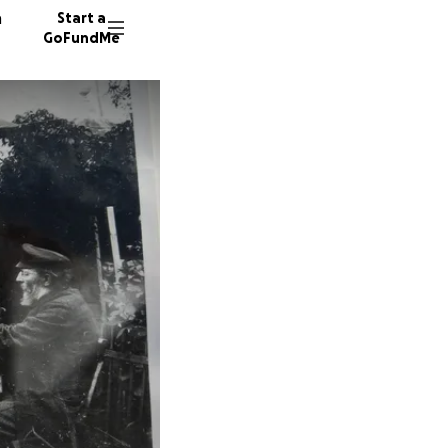
n
Start a
GoFundMe