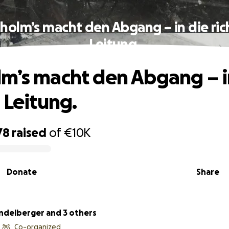
holm’s macht den Abgang – in die ric
Leitung.
m’s macht den Abgang – i
 Leitung.
78
raised
of
€10K
Donate
Share
delberger and 3 others
Co-organized