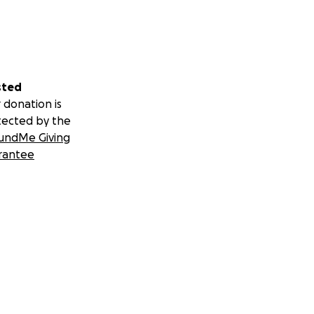
sted
 donation is
tected by the
undMe Giving
rantee