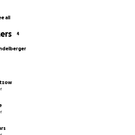
rten sind sie ein lebendiger Ort für alle Generationen und
 jährlich zahlreiche kostenlose Veranstaltungen für den Kie
e all
er Fête de la musique über Kunst in den Gärten bis zu Kinde
ers
4
it, diese grüne Oase und unser Lokal zu erhalten. Jeder Beit
ndelberger
diges, naturnahes und soziales Berlin!
ichen Dank!
ltzow
r
Kleingartenvereins Bornholm I
e.V.
e
r
ars
r