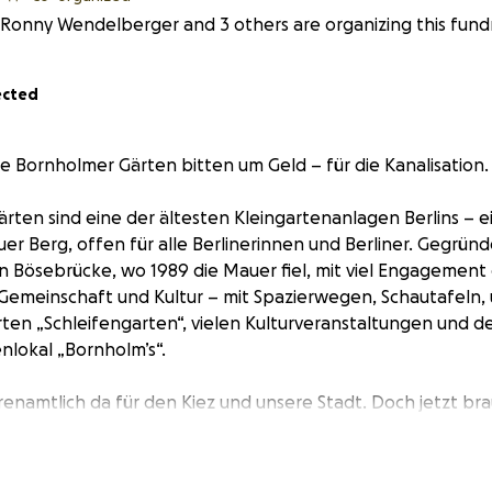
Ronny Wendelberger and 3 others are organizing this fundr
ected
ie Bornholmer Gärten bitten um Geld – für die Kanalisation.
rten sind eine der ältesten Kleingartenanlagen Berlins – 
uer Berg, offen für alle Berlinerinnen und Berliner. Gegründ
en Bösebrücke, wo 1989 die Mauer fiel, mit viel Engagemen
 Gemeinschaft und Kultur – mit Spazierwegen, Schautafeln
en „Schleifengarten“, vielen Kulturveranstaltungen und d
lokal „Bornholm’s“.
renamtlich da für den Kiez und unsere Stadt. Doch jetzt bra
inslokal muss an die Kanalisation angeschlossen werden – ei
weil die Abwassergrube durch den großen Besucherandrang
sten liegen bei rund
40.000 Euro
. Als kleiner, ehrenamtlich