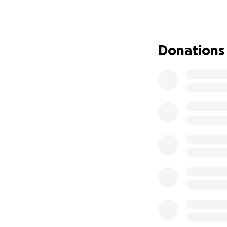
wir das nicht all
leider nicht.
Wir haben bereit
Donations
Eine Förderu
10.000 Euro 
Gärten
Nutzung der 
Anträge auf 
5000 Euro d
Kleingartena
und Verkauf
Dennoch fehlen un
groß oder klein. D
längst ein Kieztre