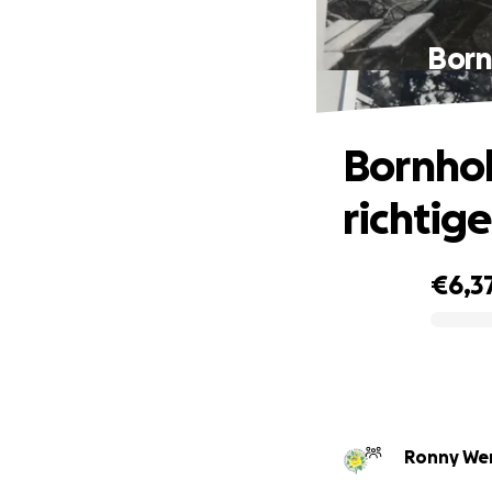
Born
Bornhol
richtige
€6,3
0% complete
Ronny Wen