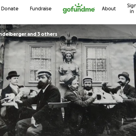
Sig
Skip to content
Donate
Fundraise
About
in
delberger and 3 others