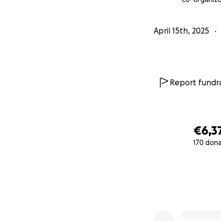
April 15th, 2025
Report fundra
€6,3
170 don
0% complete