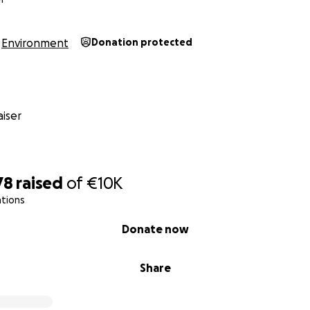
Environment
Donation protected
iser
78
raised
of
€10K
ations
Donate now
Share