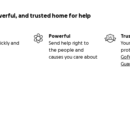
werful, and trusted home for help
Powerful
Tru
ickly and
Send help right to
Your
the people and
pro
causes you care about
GoF
Gua