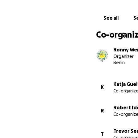
Die Bornholmer Gä
Verein organisiert
See all
Se
– vom Lesefest, d
Erntedankfesten.
Co-organiz
Bitte helfen Sie m
Ronny We
offenes und leben
Organizer
Berlin
Von Herzen herzl
Robert Ide
Katja Gue
K
Co-organize
Vorsitzender des
Robert Id
R
Co-organize
Trevor Se
T
Co-organize