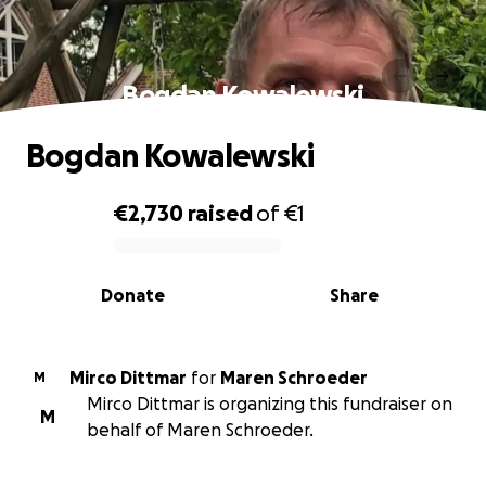
Bogdan Kowalewski
Bogdan Kowalewski
€2,730
raised
of
€1
0% complete
Donate
Share
Mirco Dittmar
for
Maren Schroeder
M
Mirco Dittmar is organizing this fundraiser on
M
behalf of Maren Schroeder.