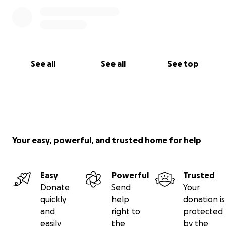
See all
See all
See top
Your easy, powerful, and trusted home for help
Easy
Powerful
Trusted
Donate
Send
Your
quickly
help
donation is
and
right to
protected
easily
the
by the