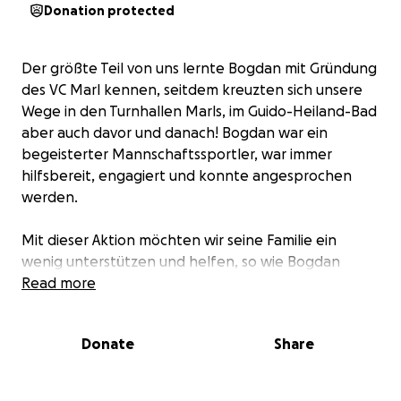
Donation protected
Der größte Teil von uns lernte Bogdan mit Gründung
des VC Marl kennen, seitdem kreuzten sich unsere
Wege in den Turnhallen Marls, im Guido-Heiland-Bad
aber auch davor und danach! Bogdan war ein
begeisterter Mannschaftssportler, war immer
hilfsbereit, engagiert und konnte angesprochen
werden.
Mit dieser Aktion möchten wir seine Familie ein
wenig unterstützen und helfen, so wie Bogdan
jedem von uns einmal , im kleinen oder großen
Read more
Rahmen geholfen.
Donate
Share