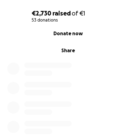
€2,730
raised
of
€1
53 donations
0% complete
Donate now
Share