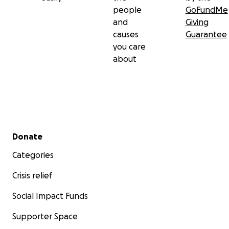
people
GoFundMe
and
Giving
causes
Guarantee
you care
about
Secondary menu
Donate
Categories
Crisis relief
Social Impact Funds
Supporter Space