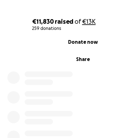
€11,830
raised
of
€13K
Please Help Save Our Baby Viktoria
259 donations
0% complete
Donate now
Our daughter Viktoria is only 5 months old — and she is 
fighting for her life.
Share
She has been diagnosed with neuroblastoma, a rare an
aggressive cancer. No parent should ever have to watch
baby go through this — but here we are, doing everyth
can to give her a chance.
The costs for life-saving treatments, hospital care, spec
medications, and travel are more than we can handle al
We need your help.