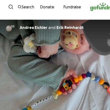
Skip to content
Search
Donate
Fundraise
Andrea Eichler
and
Erik Reinhardt