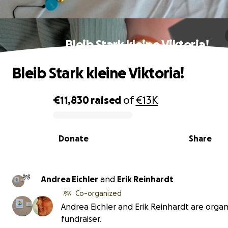
Bleib Stark kleine Viktoria!
Bleib Stark kleine Viktoria!
€11,830
raised
of
€13K
0% complete
Donate
Share
Andrea Eichler
and
Erik Reinhardt
Co-organized
Andrea Eichler and Erik Reinhardt are organi
fundraiser.