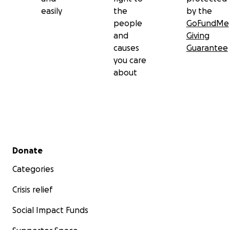
easily
the
by the
people
GoFundMe
and
Giving
causes
Guarantee
you care
about
Secondary menu
Donate
Categories
Crisis relief
Social Impact Funds