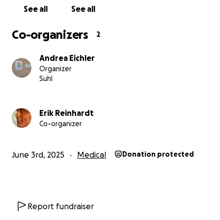
See all
See all
Von Herzen Danke,
Mama & Papa von Viktoria
Co-organizers
2
Zum Schutz unserer kleinen Veröffentlichen wir keine F
Andrea Eichler
nicht teilweise Zensiert sind.
Organizer
Suhl
Erik Reinhardt
Co-organizer
June 3rd, 2025
Medical
Donation protected
Report fundraiser