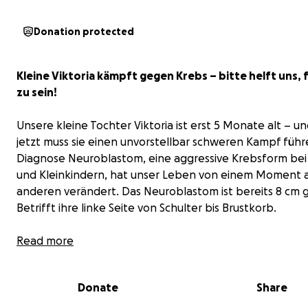
Donation protected
Kleine Viktoria kämpft gegen Krebs – bitte helft uns, f
zu sein!
Unsere kleine Tochter Viktoria ist erst 5 Monate alt – u
jetzt muss sie einen unvorstellbar schweren Kampf führ
Diagnose Neuroblastom, eine aggressive Krebsform bei
und Kleinkindern, hat unser Leben von einem Moment 
anderen verändert. Das Neuroblastom ist bereits 8 cm 
Betrifft ihre linke Seite von Schulter bis Brustkorb.
Seitdem steht die Welt still...Krankenhausaufenthalte,
Read more
Therapien und das große Zittern vor jedem
Untersuchungsergebnis. Trotz allem lächelt Viktoria tapf
Donate
Share
kämpft, und wir kämpfen mit ihr.