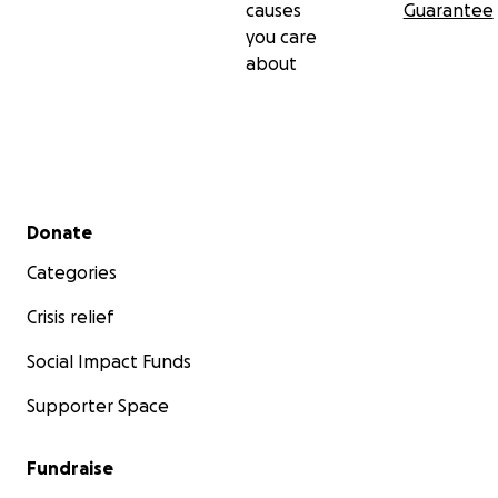
causes
Guarantee
you care
about
Secondary menu
Donate
Categories
Crisis relief
Social Impact Funds
Supporter Space
Fundraise