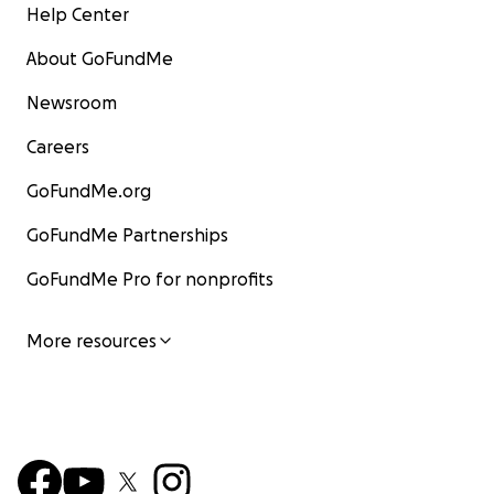
Help Center
About GoFundMe
Newsroom
Careers
GoFundMe.org
GoFundMe Partnerships
GoFundMe Pro for nonprofits
More resources