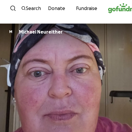
Skip to content
Search
Donate
Fundraise
Michael Neureither
M