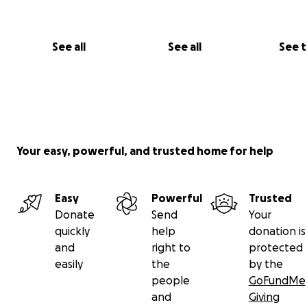
See all
See all
See 
Your easy, powerful, and trusted home for help
Easy
Powerful
Trusted
Donate
Send
Your
quickly
help
donation is
and
right to
protected
easily
the
by the
people
GoFundMe
and
Giving