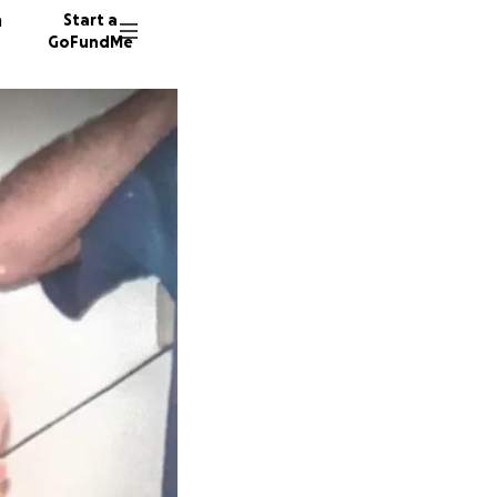
n
Start a
GoFundMe