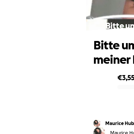
Bitte u
Bitte u
meiner
€3,5
0% complete
Maurice Hu
Maurice Hu