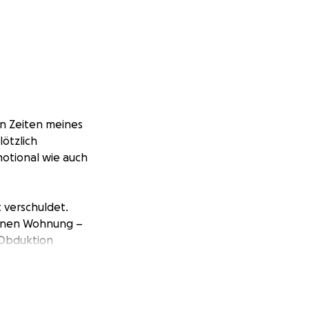
en Zeiten meines
lötzlich
motional wie auch
t verschuldet.
igenen Wohnung –
 Obduktion
einem Bereich von
 nicht
r,