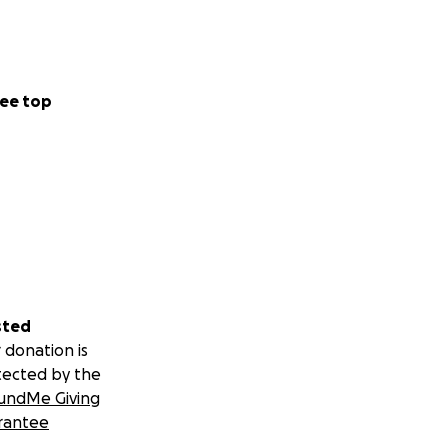
ee top
sted
 donation is
tected by the
undMe Giving
rantee