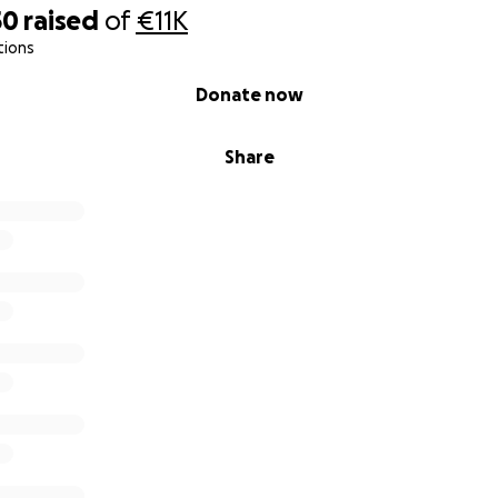
50
raised
of
€11K
tions
Donate now
Share