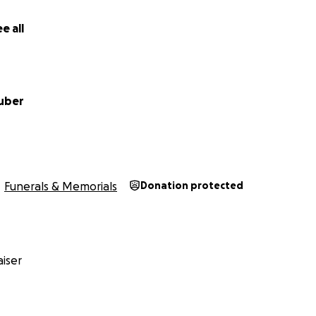
e all
uber
Funerals & Memorials
Donation protected
iser