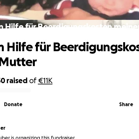
m Hilfe für Beerdigungskosten meine
m Hilfe für Beerdigungsko
 Mutter
50
raised
of
€11K
Donate
Share
ber
ber is organizing this fundraiser.