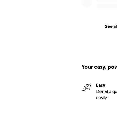
See al
Your easy, po
Easy
Donate qu
easily