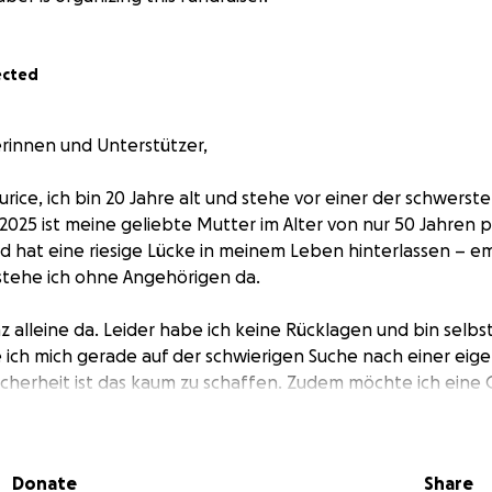
ected
rinnen und Unterstützer,
rice, ich bin 20 Jahre alt und stehe vor einer der schwerst
2025 ist meine geliebte Mutter im Alter von nur 50 Jahren p
od hat eine riesige Lücke in meinem Leben hinterlassen – e
 stehe ich ohne Angehörigen da.
z alleine da. Leider habe ich keine Rücklagen und bin selbs
e ich mich gerade auf der schwierigen Suche nach einer e
Sicherheit ist das kaum zu schaffen. Zudem möchte ich eine
eifel an einen natürlichen Tot habe. Diese wäre aber ein 
 hat aber keinerlei Zweifel hieran, sodass Sie eine Obduktion
Beerdigungskosten belaufen sich auf rund 11,000€(Bestatte
Donate
Share
n, Krematorium) und ohne Grabstein bei ungefähr 7.000€