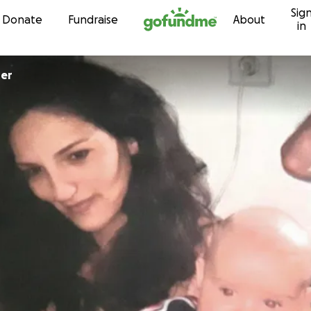
Sig
Skip to content
Donate
Fundraise
About
in
ber