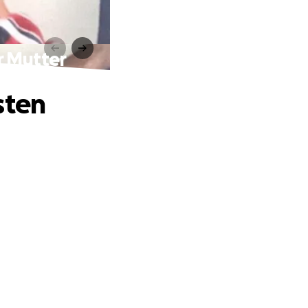
r Mutter
sten