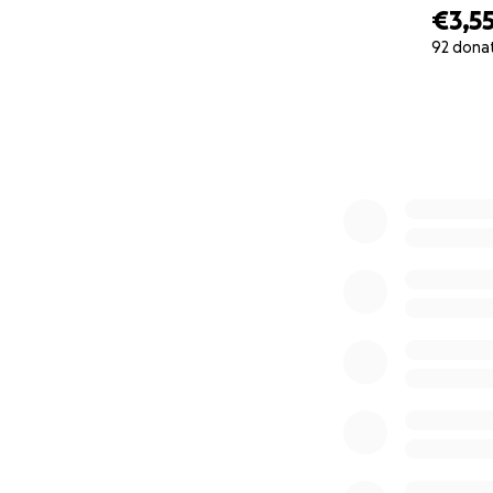
€3,5
92 dona
0% complete