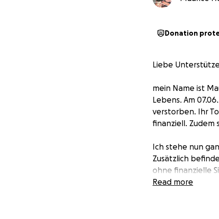
Donation prot
Liebe Unterstütze
mein Name ist Mau
Lebens. Am 07.06.
verstorben. Ihr T
finanziell. Zudem
Ich stehe nun gan
Zusätzlich befind
ohne finanzielle 
machen, da ich Zw
Read more
ca. 1500€. Polizei
durchführen. Die 
Friedhof,Grabstei