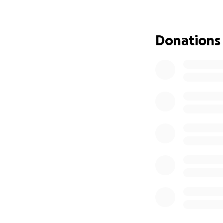
Die Kosten für d
Ich möchte ihr ab
Donations
noch so kleine Bet
Verantwortung zu 
Ich wende mich an
Zeit. Jeder Euro zä
Auch das Teilen di
Von Herzen danke 