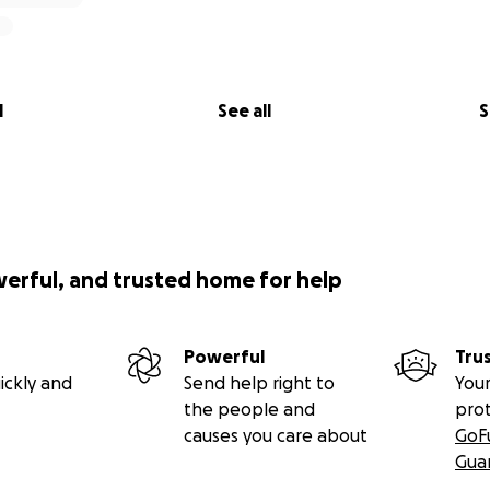
l
See all
S
werful, and trusted home for help
Powerful
Tru
ickly and
Send help right to
Your
the people and
pro
causes you care about
GoF
Gua