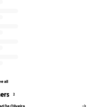
endlicher Dankbarkeit
e all
ers
2
ad De Oliveira