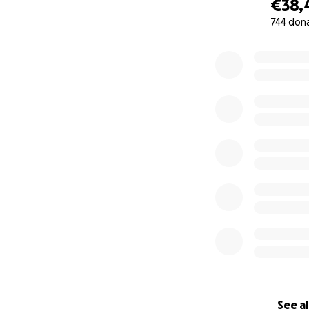
€38,
744 don
0% complete
See al