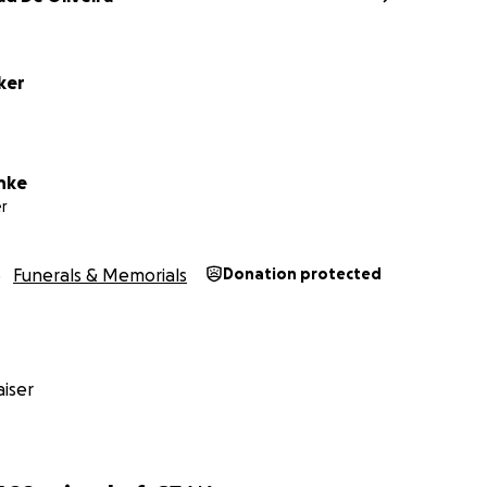
ker
unke
r
Funerals & Memorials
Donation protected
iser