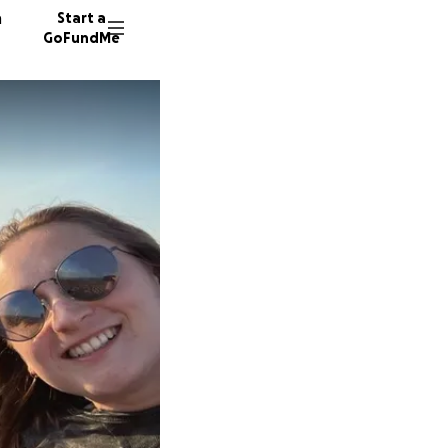
n
Start a
GoFundMe
D
M
G
744 don