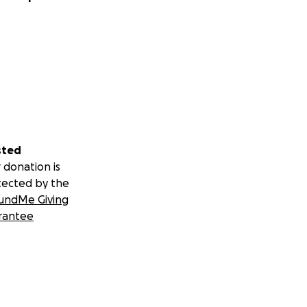
sted
 donation is
tected by the
undMe Giving
rantee