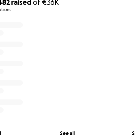
482
raised
of
€36K
ations
l
See all
S