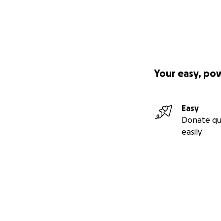
Your easy, po
Easy
Donate qu
easily