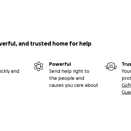
werful, and trusted home for help
Powerful
Tru
ickly and
Send help right to
Your
the people and
pro
causes you care about
GoF
Gua