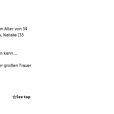
m Alter von 34
, Natalie (33
n kann ...
rer großen Trauer
ist gekommen.
See top
nlich und von