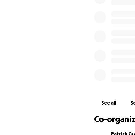
Vielen Dank!
In Liebe und und
† Arthur Decker
See all
Se
Co-organiz
Patrick Gr