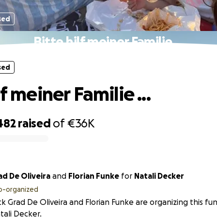
sed
Bitte hilf meiner Familie ...
sed
lf meiner Familie ...
482
raised
of
€36K
ad De Oliveira
and
Florian Funke
for
Natali Decker
o-organized
ck Grad De Oliveira and Florian Funke are organizing this fu
tali Decker.