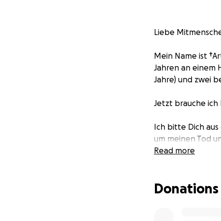
Liebe Mitmensch
Mein Name ist †Ar
Jahren an einem H
Jahre) und zwei be
Jetzt brauche ich 
Ich bitte Dich aus
um meinen Tod un
Read more
Wir hatten so viel
Nutze in Deinem L
Donations
Wenn wir uns eine
Herzen bedanken