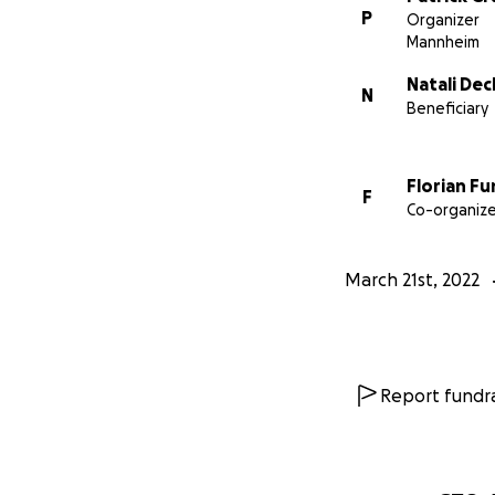
P
Organizer
Mannheim
Natali Dec
N
Beneficiary
Florian F
F
Co-organize
March 21st, 2022
Report fundra