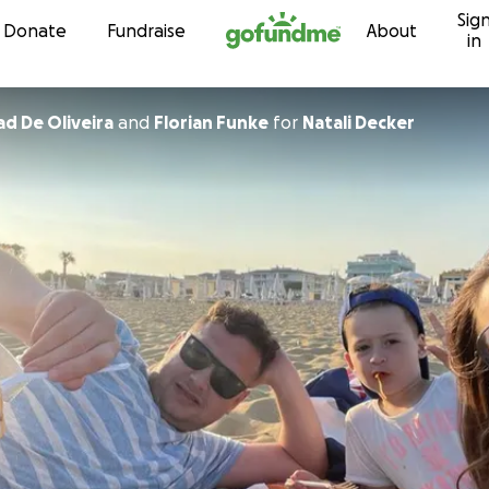
Sig
Skip to content
Donate
Fundraise
About
in
ad De Oliveira
and
Florian Funke
for
Natali Decker