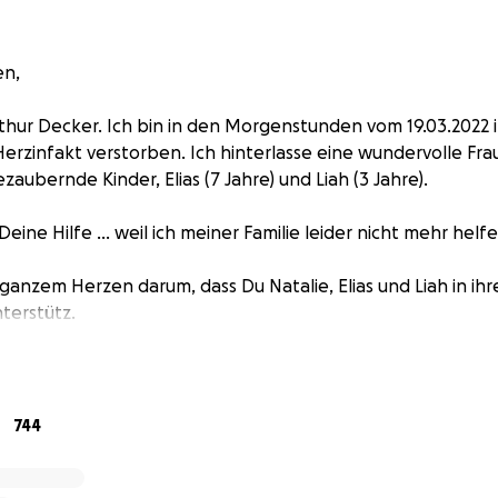
en,
thur Decker. Ich bin in den Morgenstunden vom 19.03.2022 i
erzinfakt verstorben. Ich hinterlasse eine wundervolle Frau
zaubernde Kinder, Elias (7 Jahre) und Liah (3 Jahre).
Deine Hilfe ... weil ich meiner Familie leider nicht mehr helfe
 ganzem Herzen darum, dass Du Natalie, Elias und Liah in ih
terstütz.
es vor und ich wollte noch so vieles tun... Aber meine Zeit 
eben bitte jede Sekunde für die wirklich wichtigen Dinge.
744
s Tages im Himmel begegnen, werde ich mich bei Dir persö
.