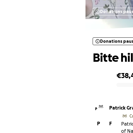
Donations pau
Donations pau
Bitte hi
€38,
0% complete
Patrick Gr
P
C
P
F
Patri
of Na