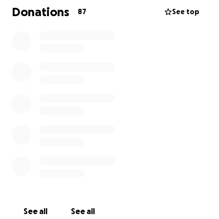
Bu sofralar sadece bir tabak yemek değil, vefanın
Donations
87
See top
göstergesidir, anne duasıdır, baba şefkatidir. O
sofrada bir kase çorba içen her öğrenci, sanki
annesinin elinden bir kaşık almış gibi hissedecek. Bir
lokma ekmek, onlara yuvalarının sıcaklığını
hatırlatacak.
Siz de bu bereketli sofrada bir yer açın. Birkaç
öğrenciye iftar vererek onların ailesine "Evladınız
yalnız değil." mesajını iletin. Gelin, soframızı birlikte
paylaşalım, birlikte dua edelim. Çünkü biz, bir sofraya
ne kadar çok insan oturursa o kadar zenginleşen, bir
lokmayı bölüşerek çoğaltan bir kültürün çocuklarıyız.
Bir iftar bedeli: 15 EUR | 18 USD |
55 PLN
See all
See all