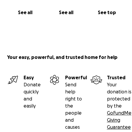
See all
See all
See top
Your easy, powerful, and trusted home for help
Easy
Powerful
Trusted
Donate
Send
Your
quickly
help
donation is
and
right to
protected
easily
the
by the
people
GoFundMe
and
Giving
causes
Guarantee