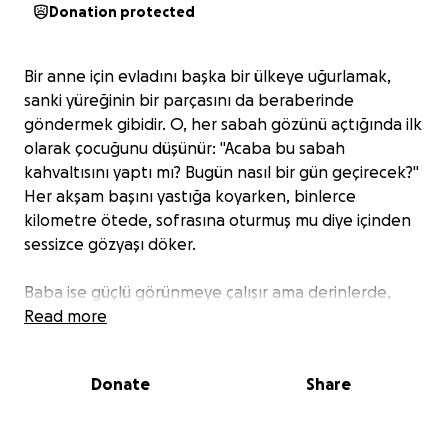
Donation protected
Bir anne için evladını başka bir ülkeye uğurlamak,
sanki yüreğinin bir parçasını da beraberinde
göndermek gibidir. O, her sabah gözünü açtığında ilk
olarak çocuğunu düşünür: "Acaba bu sabah
kahvaltısını yaptı mı? Bugün nasıl bir gün geçirecek?"
Her akşam başını yastığa koyarken, binlerce
kilometre ötede, sofrasına oturmuş mu diye içinden
sessizce gözyaşı döker.
Baba ise güçlü görünmeye çalışır ama derinlerde,
evladının yalnız kalmaması için dualar eder. İşte bu
Read more
yüzden, uzaklardaki Anne ve Babaları rahatlatmak,
Polonya’ya okumaya gelmiş yüzlerce evladımıza da
Donate
Share
Ramazan ayında sıcak bir iftar sofrası sunmak için bir
kampanya başlattık.