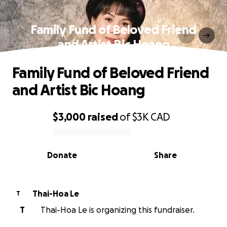
Family Fund of Beloved Friend
and Artist Bic Hoang
Family Fund of Beloved Friend
and Artist Bic Hoang
$3,000
raised
of
$3K
CAD
0% complete
Donate
Share
Thai-Hoa Le
T
T
Thai-Hoa Le is organizing this fundraiser.