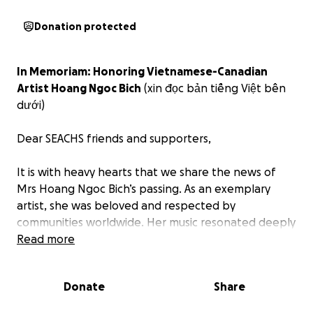
Donation protected
In Memoriam: Honoring Vietnamese-Canadian
Artist Hoang Ngoc Bich
(xin đọc bản tiếng Việt bên
dưới)
Dear SEACHS friends and supporters,
It is with heavy hearts that we share the news of
Mrs Hoang Ngoc Bich’s passing. As an exemplary
artist, she was beloved and respected by
communities worldwide. Her music resonated deeply
with listeners, evoking emotions and inspiring
Read more
individuals from diverse backgrounds. Beyond her
musical accomplishments, we bid farewell to an
Donate
Share
irreplaceable mentor and supporter.