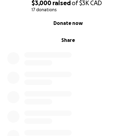
$3,000
raised
of
$3K
CAD
Tưởng Nhớ: Tôn Vinh Nữ Nghệ Sỹ Canada Gốc Việt
17 donations
Hoàng Ngọc Bích
0% complete
Donate now
Kính gửi quý vị thân hữu và các bạn ủng hộ SEACHS,
Share
Chúng tôi rất đau buồn khi nghe tin chị Hoàng Ngọc
Bích đã ra đi. Là một nghệ sĩ xuất sắc, chị được yêu
mến và kính trọng bởi cộng đồng yêu âm nhạc trên
toàn thế giới. Nhạc của chị không chỉ làm xúc động
người nghe mà còn truyền cảm hứng cho những
người đến từ nhiều nền văn hóa khác nhau. Bên
cạnh tài năng âm nhạc tuyệt vời, chị Ngọc Bích còn
để lại những dấu ấn sáng tạo riêng khó phai mờ
trong trí nhớ của cộng đồng âm nhạc toàn cầu.
Chị Ngọc Bích, còn được biết đến với tên “Bic
Hoang,” đã biểu diễn tại 25 quốc gia, cả solo và cùng
nhóm nhạc Khac Chi Bamboo Music. Chị đã từng hợp