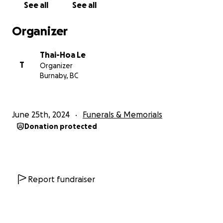
See all
See all
During this difficult time, we extend our deepest
Organizer
condolences to her husband Mr. Khac Chi and all
who knew and loved Mrs Ngoc Bich. SEACHS has
Thai-Hoa Le
established the Bic Hoang Family Fund to support
T
Organizer
the family. Your contributions are greatly
Burnaby, BC
appreciated.
Warm regards,
June 25th, 2024
Funerals & Memorials
SEACHS’ Board and Membership
Donation protected
Funeral service:
Wednesday July 3, 2024
Doors open at 9AM, service at 10AM
Hamilton Harron Funeral Home
Report fundraiser
5390 Fraser St.
Vancouver BC
V5W 2Z1