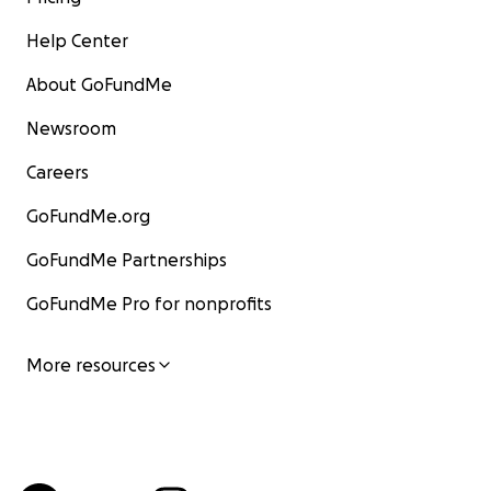
Help Center
About GoFundMe
Newsroom
Careers
GoFundMe.org
GoFundMe Partnerships
GoFundMe Pro for nonprofits
More resources