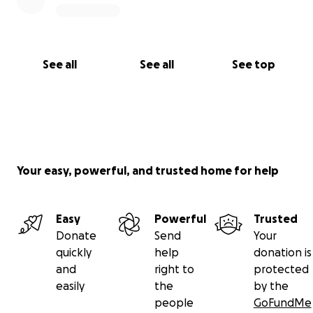
See all
See all
See top
Your easy, powerful, and trusted home for help
Easy
Powerful
Trusted
Donate
Send
Your
quickly
help
donation is
and
right to
protected
easily
the
by the
people
GoFundMe