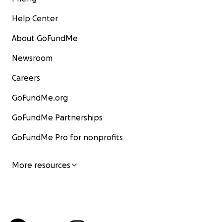
Help Center
About GoFundMe
Newsroom
Careers
GoFundMe.org
GoFundMe Partnerships
GoFundMe Pro for nonprofits
More resources