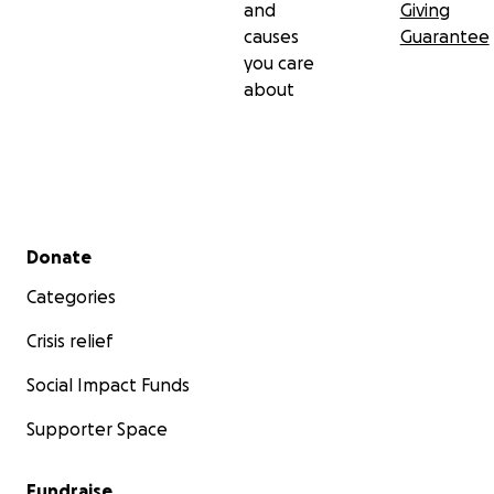
and
Giving
causes
Guarantee
you care
about
Secondary menu
Donate
Categories
Crisis relief
Social Impact Funds
Supporter Space
Fundraise