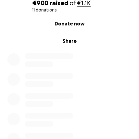
€900
raised
of
€1.1K
11 donations
0% complete
Donate now
Share