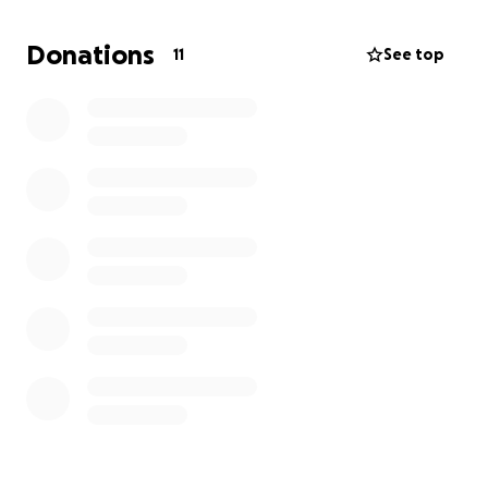
Veränderung nur gemeinsam entsteht.
Donations
11
See top
Jeder Beitrag – egal ob groß oder klein – macht
einen Unterschied. Zusammen können wir Kindern
ein Lächeln schenken und Tieren ein besseres
Zuhause ermöglichen.
Sei dabei, unterstütze die Aktion und hilf uns, Gutes
in die Welt zu tragen.