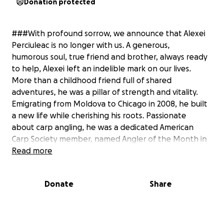
Donation protected
###With profound sorrow, we announce that Alexei
Perciuleac is no longer with us. A generous,
humorous soul, true friend and brother, always ready
to help, Alexei left an indelible mark on our lives.
More than a childhood friend full of shared
adventures, he was a pillar of strength and vitality.
Emigrating from Moldova to Chicago in 2008, he built
a new life while cherishing his roots. Passionate
about carp angling, he was a dedicated American
Carp Society member, named Angler of the Month in
June 2024, and shared his @serendipityangler
Read more
adventures online with mottos like "Die with
memories, not dreams." He was also an avid
Donate
Share
motorcycle enthusiast. We grieve the tragic news:
Alexei lost his life in accident on the night of July 21
2025, in Chicago, Illinois, despite medical efforts. His