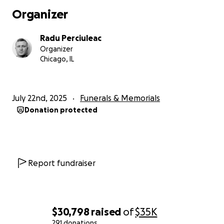
al Societății Americane de Crap, numit Pescarul Lunii
Organizer
în iunie 2024, și a împărtășit aventurile sale
@serendipityangler online cu motto-uri precum
Radu Perciuleac
„Mori cu amintiri, nu cu vise”. Era de asemenea un
Organizer
pasionat al motocicletelor.
Chicago, IL
Plângem vestea tragică: Alexei și-a pierdut viața într-
un accident în noaptea de 21 iulie 2025, în Chicago,
July 22nd, 2025
Funerals & Memorials
Illinois, în ciuda eforturilor medicale decesul a fost
Donation protected
inevitabil . Cea mai mare dragoste a sa era pentru
familia din Moldova. Ca prieteni, adunăm sprijin și
condoleanțe pentru ei.
Scopul este să-l repatriem pe Alexei în Moldova.
Report fundraiser
Contribuțiile vor ajuta la costurile de repatriere,
înmormântare și sprijin familial. Generozitatea
voastră onorează viața sa plină de bucurie.
$30,798
raised
of
$35K
Odihnește-te în pace, Alexei – spiritul tău curge
291 donations