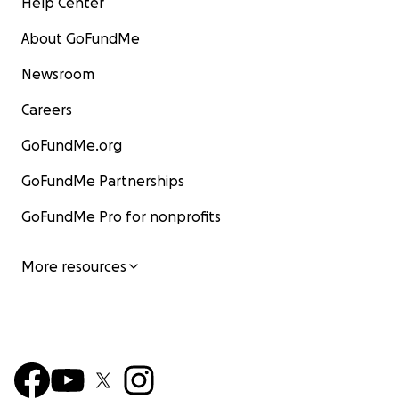
Help Center
About GoFundMe
Newsroom
Careers
GoFundMe.org
GoFundMe Partnerships
GoFundMe Pro for nonprofits
More resources