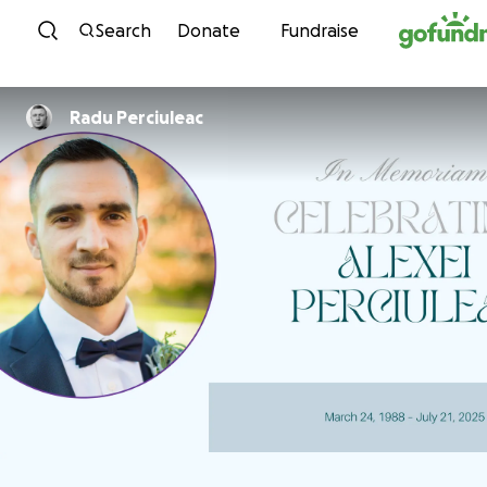
Skip to content
Search
Donate
Fundraise
Radu Perciuleac