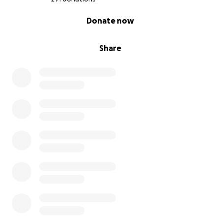
veșnic cu râurile și drumurile pe care le-ai iubit.
0% complete
Donate now
###
Share
С глубокой скорбью объявляем, что Алексей
Перчиуляк больше не с нами. Щедрая душа, полная
юмора, настоящий друг и брат, всегда готовый
помочь, Алексей оставил неизгладимый след в
наших жизнях.
Больше чем друг детства, полный общих
приключений, он был опорой силы и жизненной
энергии. Эмигрировав из Молдовы в Чикаго в 2008
году, он построил новую жизнь, храня корни.
Страстный поклонник ловли карпа, он был
преданным членом Американского общества
карповой рыбалки, назван Рыболовом месяца в
июне 2024 года, и делился приключениями