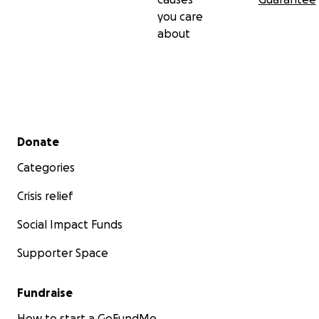
you care
about
Secondary menu
Donate
Categories
Crisis relief
Social Impact Funds
Supporter Space
Fundraise
How to start a GoFundMe