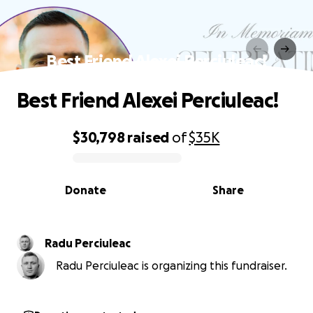
Best Friend Alexei Perciuleac!
Best Friend Alexei Perciuleac!
$30,798
raised
of
$35K
0% complete
Donate
Share
Radu Perciuleac
Radu Perciuleac is organizing this fundraiser.