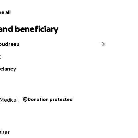
e all
and beneficiary
Boudreau
C
Delaney
Medical
Donation protected
iser