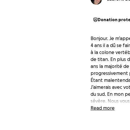
Donation prot
Bonjour. Je m’app
4 ans il a dû se f
à la colone vertéb
de titan. En plus d
ans la majorité de
progressivement pe
Étant malentendant
J’aimerais avec vot
du sud. En mon pe
sévère. Nous vous
rêve de Benoit. M
Read more
beaucoup d’amour.
réalisation de ce 
l’organisme enfant