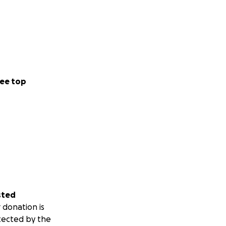
ee top
sted
 donation is
tected by the