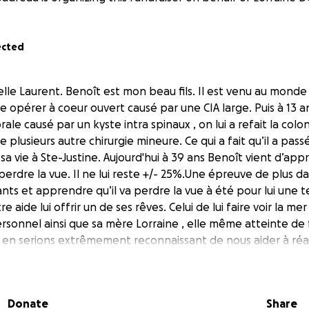
ected
elle Laurent. Benoît est mon beau fils. Il est venu au mond
aire opérer à coeur ouvert causé par une CIA large. Puis à 13
rale causé par un kyste intra spinaux , on lui a refait la col
e plusieurs autre chirurgie mineure. Ce qui a fait qu’il a passé
 sa vie à Ste-Justine. Aujourd'hui à 39 ans Benoît vient d’app
rdre la vue. Il ne lui reste +/- 25%.Une épreuve de plus dans
s et apprendre qu’il va perdre la vue à été pour lui une te
re aide lui offrir un de ses rêves. Celui de lui faire voir la me
rsonnel ainsi que sa mère Lorraine , elle même atteinte de
 en serions extrêmement reconnaissant de nous aider à réal
erci à l’avance de votre très grande générosité et nous vo
 Nous nous engageons à fournir toutes les preuves des dé
rêve à tout donateurs qui en fera la demande. Le surplus s’il
Donate
Share
 soleil afin de faire bénéficier de votre générosité à un a