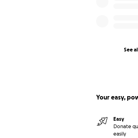
See al
Your easy, po
Easy
Donate qu
easily