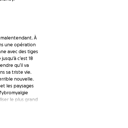
e malentendant. À
 ans une opération
onne avec des tiges
 jusqu'à c’est 18
rendre qu’il va
 sa triste vie.
rrible nouvelle.
r et les paysages
 fybromyalgie
iser le plus grand
us envoyons
penses à la
 en a sera versé à
utre enfant malade.