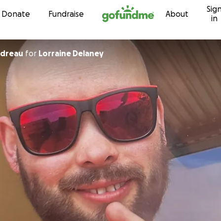
Sig
Skip to content
Donate
Fundraise
About
in
t Boudreau
for
Lorraine Delaney