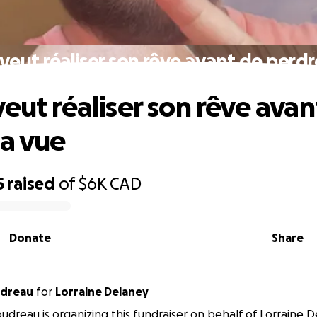
veut réaliser son rêve avant de perdr
veut réaliser son rêve avan
la vue
5
raised
of
$6K
CAD
Donate
Share
t Boudreau
for
Lorraine Delaney
udreau is organizing this fundraiser on behalf of Lorraine D