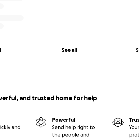
l
See all
S
werful, and trusted home for help
Powerful
Tru
ickly and
Send help right to
Your
the people and
pro