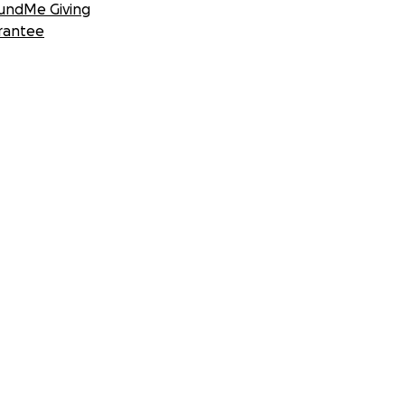
undMe Giving
rantee