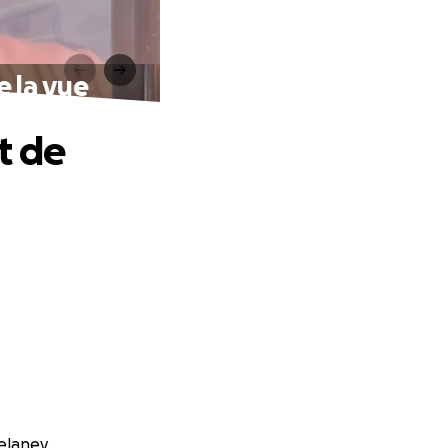
e la vue
t de
elaney.