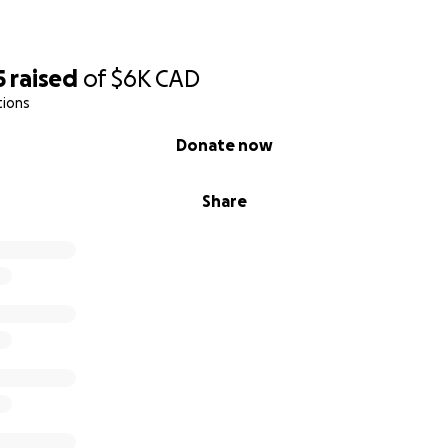
5
raised
of
$6K
CAD
tions
Donate now
Share