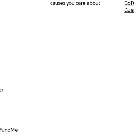
causes you care about
GoF
Gua
ds
GoFundMe