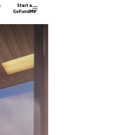
n
Start a
GoFundMe