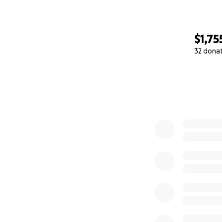
$1,75
32 dona
0% complete