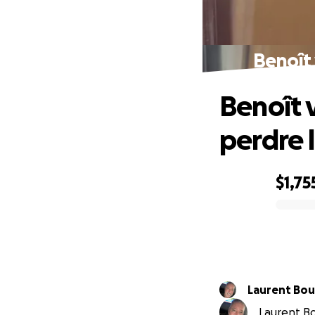
Benoît 
Benoît 
perdre 
$1,75
0% complete
Lauren
Laurent Bo