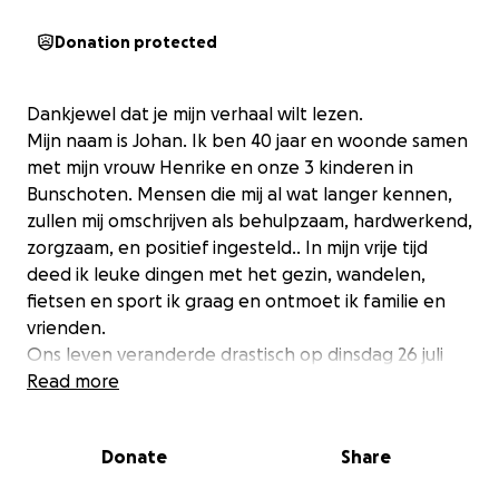
Donation protected
Dankjewel dat je mijn verhaal wilt lezen.
Mijn naam is Johan. Ik ben 40 jaar en woonde samen
met mijn vrouw Henrike en onze 3 kinderen in
Bunschoten. Mensen die mij al wat langer kennen,
zullen mij omschrijven als behulpzaam, hardwerkend,
zorgzaam, en positief ingesteld.. In mijn vrije tijd
deed ik leuke dingen met het gezin, wandelen,
fietsen en sport ik graag en ontmoet ik familie en
vrienden.
Ons leven veranderde drastisch op dinsdag 26 juli
2016. Op die dag tijdens reed ik naar mijn werk . Ik
Read more
werd aangereden door een taxi die door het rode
verkeerslicht reed. Ik ben afgevoerd met
Donate
Share
ambulance. In het ziekenhuis is er een CT-scan
gemaakt van mijn nek en hoofd. Op de CT-scan was