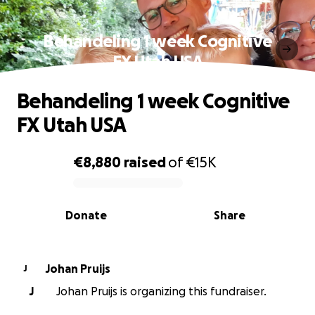
Behandeling 1 week Cognitive
FX Utah USA
Behandeling 1 week Cognitive
FX Utah USA
€8,880
raised
of
€15K
0% complete
Donate
Share
Johan Pruijs
J
J
Johan Pruijs is organizing this fundraiser.