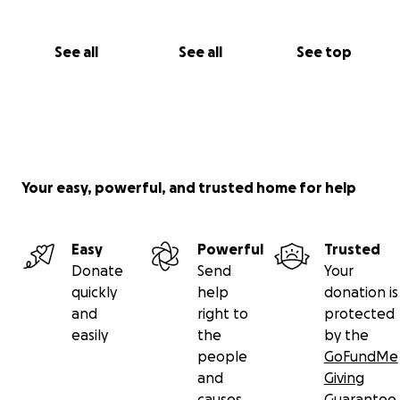
See all
See all
See top
Your easy, powerful, and trusted home for help
Easy
Powerful
Trusted
Donate
Send
Your
quickly
help
donation is
and
right to
protected
easily
the
by the
people
GoFundMe
and
Giving
causes
Guarantee