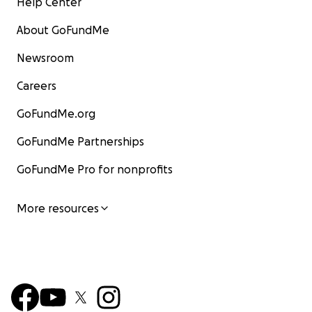
Help Center
About GoFundMe
Newsroom
Careers
GoFundMe.org
GoFundMe Partnerships
GoFundMe Pro for nonprofits
More resources