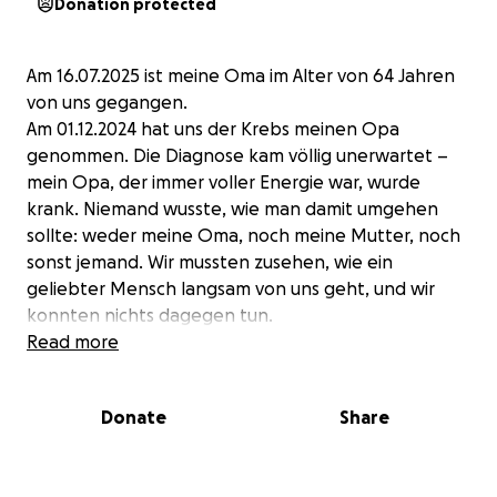
Donation protected
Am 16.07.2025 ist meine Oma im Alter von 64 Jahren
von uns gegangen.
Am 01.12.2024 hat uns der Krebs meinen Opa
genommen. Die Diagnose kam völlig unerwartet –
mein Opa, der immer voller Energie war, wurde
krank. Niemand wusste, wie man damit umgehen
sollte: weder meine Oma, noch meine Mutter, noch
sonst jemand. Wir mussten zusehen, wie ein
geliebter Mensch langsam von uns geht, und wir
konnten nichts dagegen tun.
Read more
Dann war es so weit – er wurde uns genommen. Ab
diesem Zeitpunkt ging alles bergab. Wir haben
Donate
Share
meine Oma bei uns zuhause aufgenommen, damit
sie nicht alleine ist. Doch sie wollte nicht mehr. Mit
ihrem Mann ist auch ihr Lebenswille gegangen. Wir