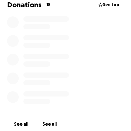
haben alles versucht, damit sie wieder neuen
Donations
18
See top
Lebensmut fasst, aber nichts hat geholfen. Sie hat
aufgehört zu essen, wurde dadurch immer
schwächer, konnte irgendwann nichts mehr allein
tun. Sie wollte einfach zu Opa – um jeden Preis. Er
war ihr Leben, und ohne ihn ergab ihr Leben für sie
keinen Sinn mehr.
Und dann war es soweit: Am 16.07.2025 wurde sie
wieder mit Opa vereint ️
Seitdem bleibt meine Mutter auf den Kosten der
Beerdigung sitzen. Ich möchte sie unterstützen,
habe aber leider selbst nicht das Geld dazu. Deshalb
suche ich Hilfe bei anderen. Über jede Spende wäre
ich unendlich dankbar – egal wie groß. Es hilft auch
schon, wenn dieser Link weitergeteilt wird. Danke
an jeden, der uns unterstützt.
See all
See all