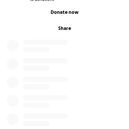
0% complete
Donate now
Share