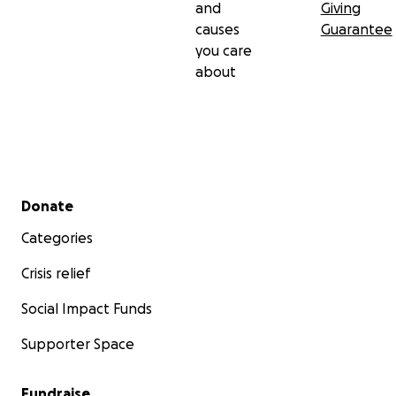
and
Giving
causes
Guarantee
you care
about
Secondary menu
Donate
Categories
Crisis relief
Social Impact Funds
Supporter Space
Fundraise