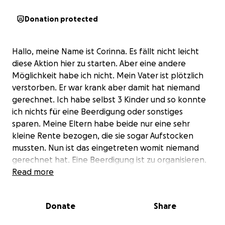
Donation protected
Hallo, meine Name ist Corinna. Es fällt nicht leicht
diese Aktion hier zu starten. Aber eine andere
Möglichkeit habe ich nicht. Mein Vater ist plötzlich
verstorben. Er war krank aber damit hat niemand
gerechnet. Ich habe selbst 3 Kinder und so konnte
ich nichts für eine Beerdigung oder sonstiges
sparen. Meine Eltern habe beide nur eine sehr
kleine Rente bezogen, die sie sogar Aufstocken
mussten. Nun ist das eingetreten womit niemand
gerechnet hat. Eine Beerdigung ist zu organisieren.
Diese kostet natürlich. Von dem Rest der übrig
Read more
bleibt, würde ich gern meine Mutter etwas
absichern wollen. Solltet ihr Fragen haben
Donate
Share
kontaktiert mich gern. Mein Vater ist in Bad
Bramstedt geboren und aufgewachsen. Der ein