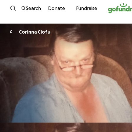
Skip to content
Search
Donate
Fundraise
Corinna Ciofu
C