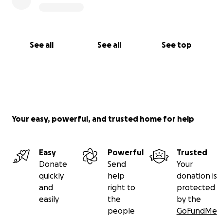
See all
See all
See top
Your easy, powerful, and trusted home for help
Easy
Powerful
Trusted
Donate
Send
Your
quickly
help
donation is
and
right to
protected
easily
the
by the
people
GoFundMe