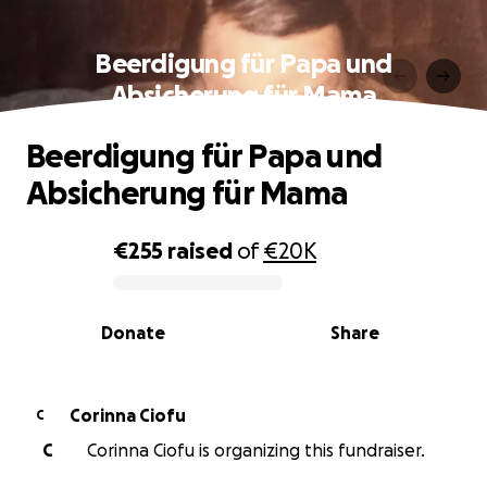
Beerdigung für Papa und
Absicherung für Mama
Beerdigung für Papa und
Absicherung für Mama
€255
raised
of
€20K
0% complete
Donate
Share
Corinna Ciofu
C
C
Corinna Ciofu is organizing this fundraiser.