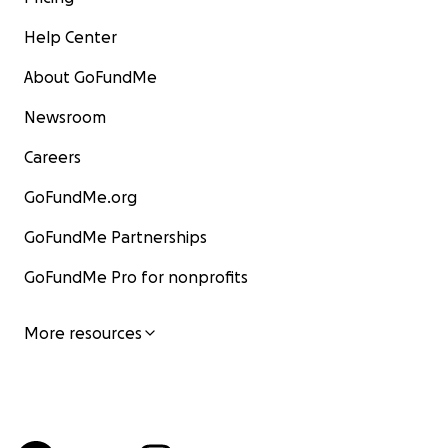
Help Center
About GoFundMe
Newsroom
Careers
GoFundMe.org
GoFundMe Partnerships
GoFundMe Pro for nonprofits
More resources