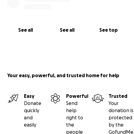
Ma non possiamo farlo da soli: questa sfida ha costi
importanti per spese legali.
See all
See all
See top
DONA ORA e diventa parte attiva del cambiamento:
riscriviamo la storia insieme!
Seguici su Facebook:
Your easy, powerful, and trusted home for help
https://www.facebook.com/share/1Asu3mB45A/?
mibextid=wwXIf
r
Easy
Powerful
Trusted
Donate
Send
Your
INSIEME POSSIAMO:
quickly
help
donation is
✔️ far rispettare la legge
and
right to
protected
easily
the
by the
✔️ fermare gli abusi nei canili
people
GoFundMe