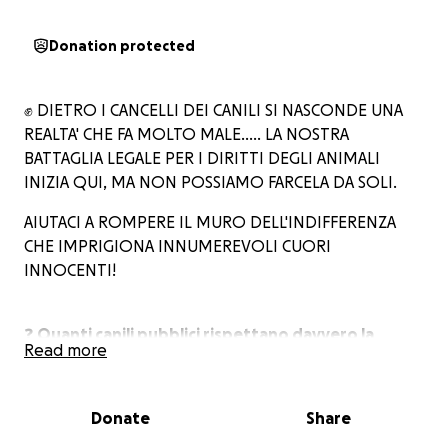
Donation protected
✊ DIETRO I CANCELLI DEI CANILI SI NASCONDE UNA
REALTA' CHE FA MOLTO MALE..... LA NOSTRA
BATTAGLIA LEGALE PER I DIRITTI DEGLI ANIMALI
INIZIA QUI, MA NON POSSIAMO FARCELA DA SOLI.
AIUTACI A ROMPERE IL MURO DELL'INDIFFERENZA
CHE IMPRIGIONA INNUMEREVOLI CUORI
INNOCENTI!
❓
Quanti canili pubblici rispettano davvero la
Read more
legge?
❓ Quanti animali vivono reclusi in strutture
Donate
Share
fatiscenti, senza cure né controllo?