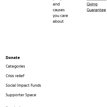
and
Giving
✔️ ridare dignità a migliaia di animali invisibili
causes
Guarantee
✔️ dire una volta per tutte: Addio randagismo.
you care
about
GRAZIE PER ESSERC
I ❤️
Comitato Addio Randagismo
“Sempre dalla parte degli animali”
Secondary menu
Donate
Categories
Crisis relief
Social Impact Funds
Supporter Space