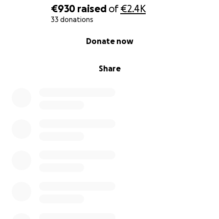
€930
raised
of
€2.4K
– animali non sterilizzati, accoppiamenti in canile,
33 donations
sovrappopolazione;
0% complete
Donate now
– animali lasciati morire di stenti o di malattie;
– visite negate ai volontari;
Share
– cani senza microchip o con più microchip;
– soldi pubblici spesi senza trasparenza.
Come mai nessun controllo serio?
Perché nessuna sanzione?
Non è simbolico. È una battaglia per smuovere lo
stato attuale e creare un precedente per tutta
l’Italia!