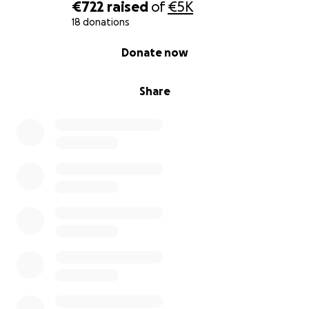
€722
raised
of
€5K
18 donations
0% complete
Donate now
Share