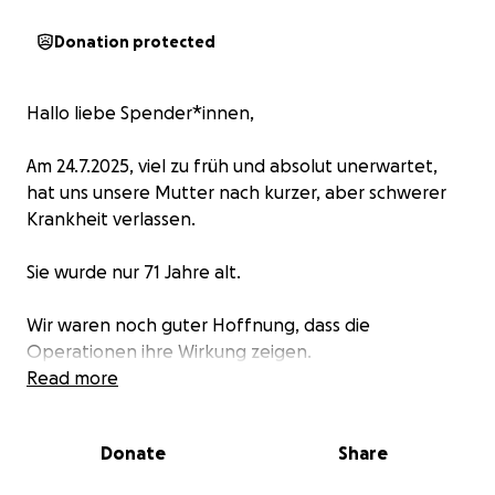
Donation protected
Hallo liebe Spender*innen,
Am 24.7.2025, viel zu früh und absolut unerwartet,
hat uns unsere Mutter nach kurzer, aber schwerer
Krankheit verlassen.
Sie wurde nur 71 Jahre alt.
Wir waren noch guter Hoffnung, dass die
Operationen ihre Wirkung zeigen.
Aber leider beschert uns das Schicksal ein anderes
Read more
Ende, als geplant...
Donate
Share
Beerdigungen sind sehr teuer.