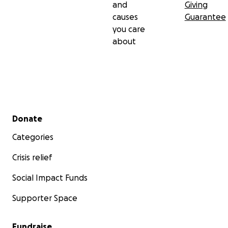
and
Giving
causes
Guarantee
you care
about
Secondary menu
Donate
Categories
Crisis relief
Social Impact Funds
Supporter Space
Fundraise