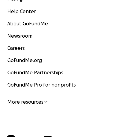
Help Center
About GoFundMe
Newsroom
Careers
GoFundMe.org
GoFundMe Partnerships
GoFundMe Pro for nonprofits
More resources