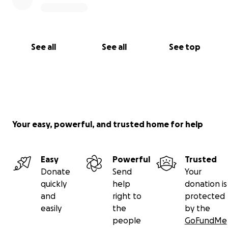
See all
See all
See top
Your easy, powerful, and trusted home for help
Easy
Powerful
Trusted
Donate
Send
Your
quickly
help
donation is
and
right to
protected
easily
the
by the
people
GoFundMe