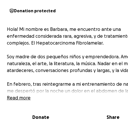
Donation protected
Hola! Mi nombre es Barbara, me encuentro ante una
enfermedad considerada rara, agresiva, y de tratamient
complejos. El Hepatocarcinoma Fibrolamelar.
Soy madre de dos pequeños niños y emprendedora. Am
naturaleza, el arte, la literatura, la música. Nadar en el m
atardeceres, conversaciones profundas y largas, y la vida
En febrero, tras reintegrarme a mi entrenamiento de n
me despertó por la noche un dolor en el abdomen de l
derecho. Durante unos días fue intermitente, volviéndo
Read more
intenso al tercero.
Donate
Share
Fui a urgencias, me mandaron un ultrasonido. Ahí aparec
tumor de aprox. 8 cms en mi hígado, en el segmento VIII