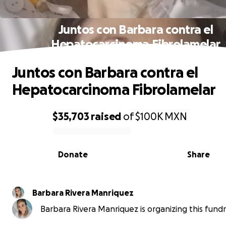
Juntos con Barbara contra el
Hepatocarcinoma Fibrolamelar
Juntos con Barbara contra el
Hepatocarcinoma Fibrolamelar
$35,703
raised
of
$100K
MXN
0% complete
Donate
Share
Barbara Rivera Manriquez
Barbara Rivera Manriquez is organizing this fundr