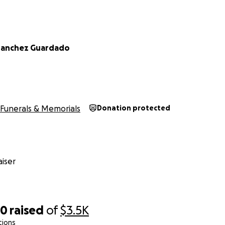
Sanchez Guardado
Funerals & Memorials
Donation protected
iser
60
raised
of
$3.5K
tions