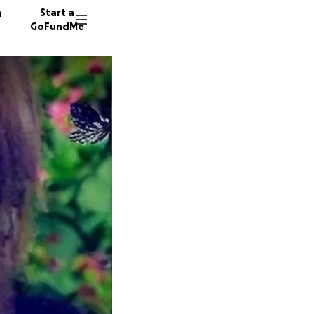
n
Start a
GoFundMe