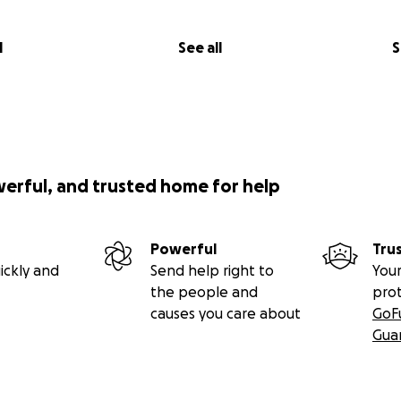
l
See all
S
werful, and trusted home for help
Powerful
Tru
ickly and
Send help right to
Your
the people and
pro
causes you care about
GoF
Gua