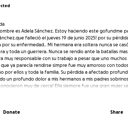
ected
da
 nombre es Adela Sánchez. Estoy haciendo este gofundme p
chez.que falleció el jueves 19 de junio 2025! por su pérdi
a por su enfermedad.. Mi hermana era soltera nunca se casó. 
ra y toda un guerrera. Nunca se rendio ante la batallas mas
 era muy responsable con su trabajo a pesar que uno muchos
s que ya parecía rendirse simpre fue muy amoroso con todos 
por ellos y toda la familia. Su pérdida a afectado profun
ado un profundo dolor a mis hermanos a mis padres sobrinos 
conocieron muy de cerca! Ella siempre fue una gran mujer se
orazón destrozado! Pero también sabemos que ya no sufre 
á en un lugar mejor con Dios nuestro señor
Donate
Share
edan ayudar, cualquier donación será bienvenida y aprecia
s serán distribuidos para el costo del funeral y cualquier cos
y por favor nos tengan en sus oraciones durante este tiemp