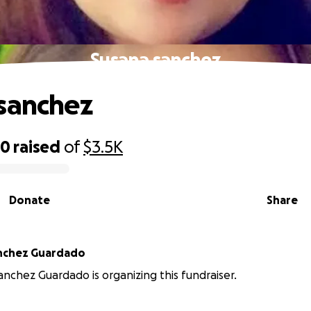
Susana sanchez
sanchez
60
raised
of
$3.5K
Donate
Share
anchez Guardado
anchez Guardado is organizing this fundraiser.