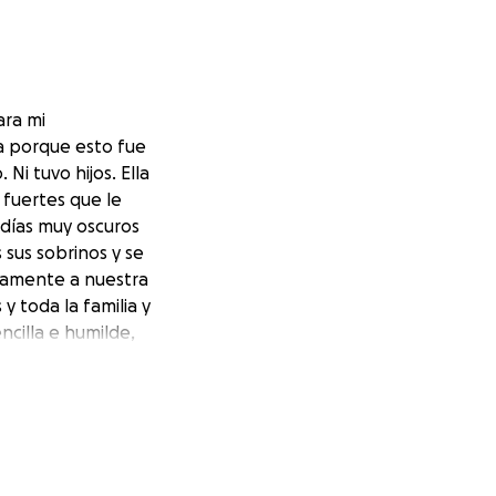
ara mi
da porque esto fue
Ni tuvo hijos. Ella
 fuertes que le
 días muy oscuros
sus sobrinos y se
damente a nuestra
y toda la familia y
ncilla e humilde,
ya no tiene más
da por nuestra
to adicional. Que
o doloroso.