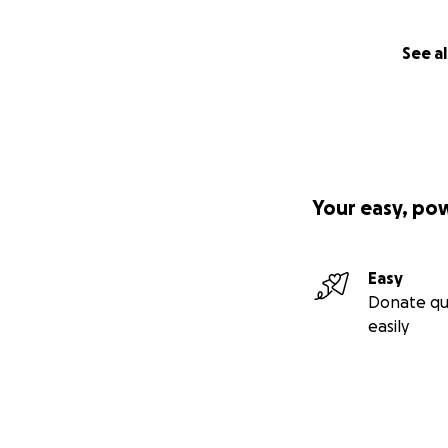
See al
Your easy, po
Easy
Donate qu
easily