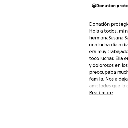
Donation prot
Donación protegi
Hola a todos, mi
hermanaSusana Sán
una lucha día a dí
era muy trabajado
tocó luchar. Ella
y dolorosos en lo
preocupaba mucho 
familia. Nos a dej
amistades que la 
Estamos con el c
Read more
dolor! Que ya est
Espero que nos pu
familia. Los fondo
dios los bendiga 