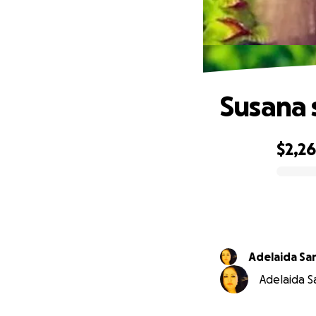
Susana 
$2,2
0% complete
Adelaida S
Adelaida S