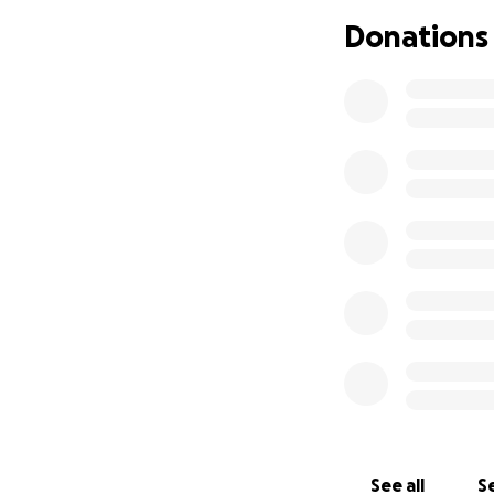
Donations
See all
Se