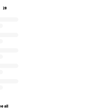
28
e all