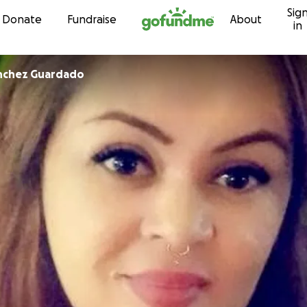
Sig
Skip to content
Donate
Fundraise
About
in
anchez Guardado