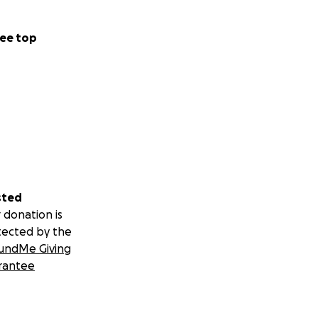
ee top
sted
 donation is
tected by the
undMe Giving
rantee