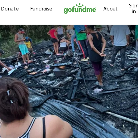
Sig
Skip to content
Donate
Fundraise
About
in