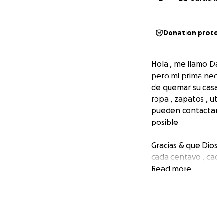
Donation prot
Hola , me llamo Da
pero mi prima nece
de quemar su casa
ropa , zapatos , u
pueden contactarm
posible
Gracias & que Dio
cada centavo , cad
Read more