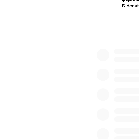
19 donat
0% complete