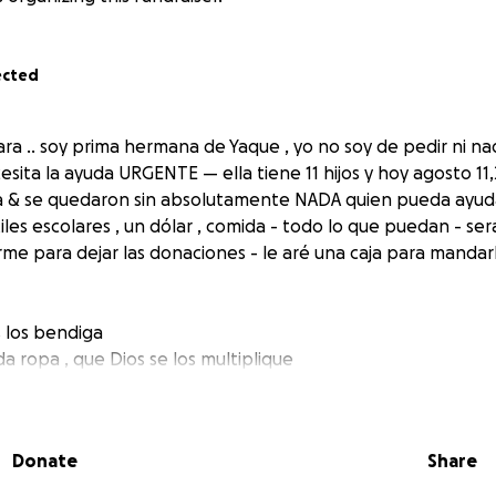
ected
ra .. soy prima hermana de Yaque , yo no soy de pedir ni nad
sita la ayuda URGENTE — ella tiene 11 hijos y hoy agosto 11
 & se quedaron sin absolutamente NADA quien pueda ayudar
tiles escolares , un dólar , comida - todo lo que puedan - s
e para dejar las donaciones - le aré una caja para mandar
s los bendiga
a ropa , que Dios se los multiplique
Donate
Share