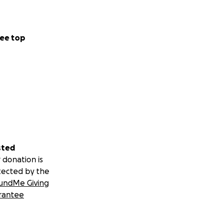
ee top
sted
 donation is
tected by the
undMe Giving
rantee