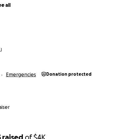
e all
J
Emergencies
Donation protected
iser
5
raised
of
$4K