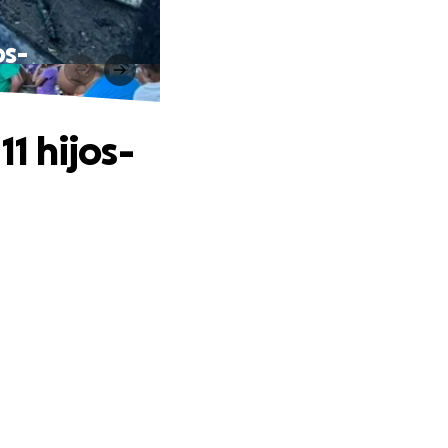
os-
1 hijos-