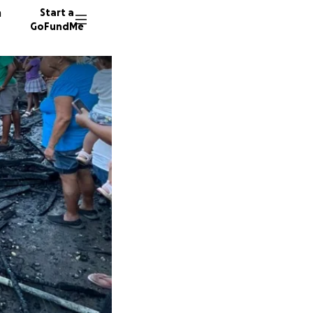
n
Start a
GoFundMe