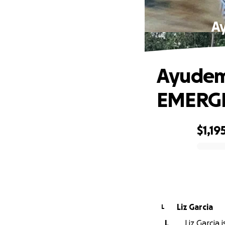
Ay
Ayudemo
EMERG
$1,19
0% complete
Liz Garcia
L
L
Liz Garcia 