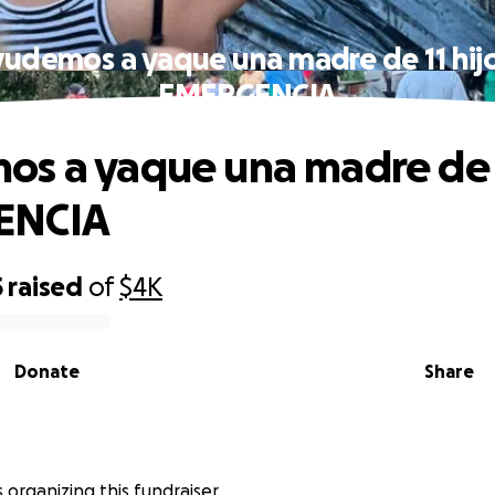
udemos a yaque una madre de 11 hij
EMERGENCIA
s a yaque una madre de 1
ENCIA
5
raised
of
$4K
Donate
Share
is organizing this fundraiser.