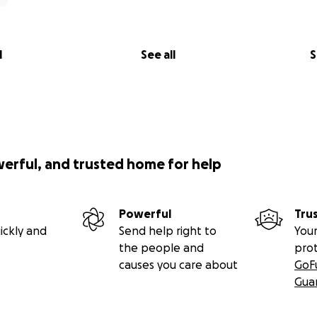
l
See all
S
werful, and trusted home for help
Powerful
Tru
ickly and
Send help right to
Your
the people and
pro
causes you care about
GoF
Gua