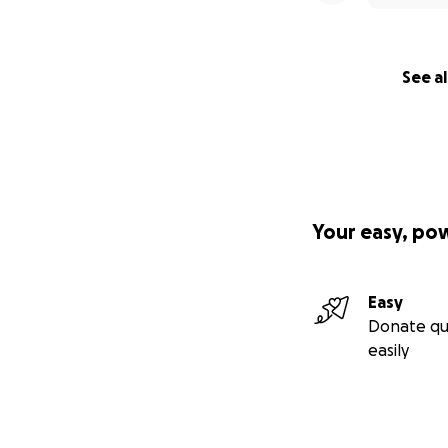
See al
Your easy, po
Easy
Donate qu
easily