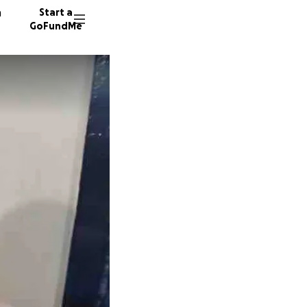
n
Start a
GoFundMe