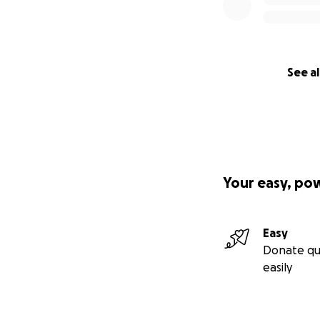
See al
Your easy, po
Easy
Donate qu
easily