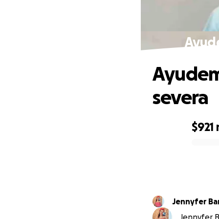
Ayude
Ayudemo
severa
$921
0% complete
Jennyfer Ba
Jennyfer Ba