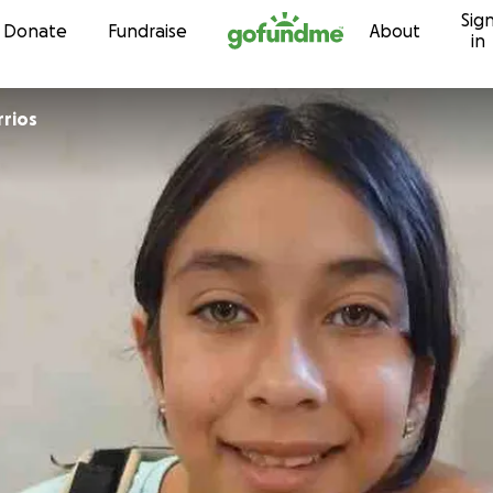
Sig
Skip to content
Donate
Fundraise
About
in
rrios