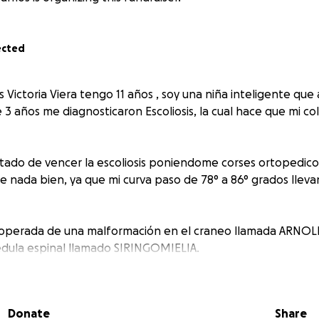
ected
Victoria Viera tengo 11 años , soy una niña inteligente que 
 3 años me diagnosticaron Escoliosis, la cual hace que mi c
tado de vencer la escoliosis poniendome corses ortopedicos
 nada bien, ya que mi curva paso de 78° a 86° grados llevan
 operada de una malformación en el craneo llamada ARNOLD
édula espinal llamado SIRINGOMIELIA.
os que tengo la escoliosis ya debo someterme a la cirugia.
 2 tiempos.
Donate
Share