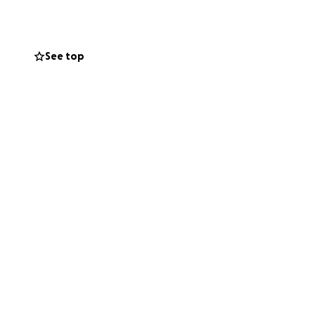
ra luego en el
See top
 no tiene
i familia no cuenta
la cirugia de