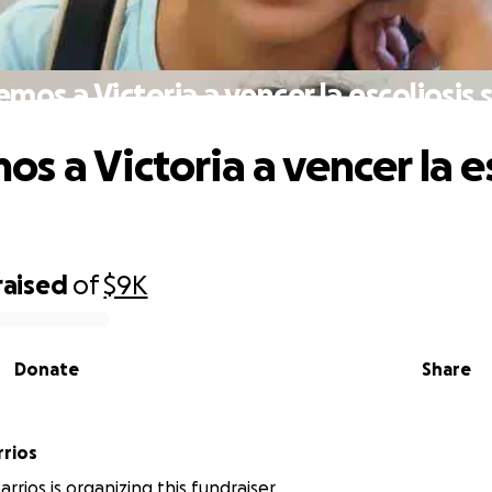
mos a Victoria a vencer la escoliosis 
s a Victoria a vencer la es
raised
of
$9K
Donate
Share
rrios
rrios is organizing this fundraiser.