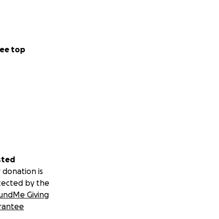
ee top
sted
 donation is
tected by the
undMe Giving
rantee