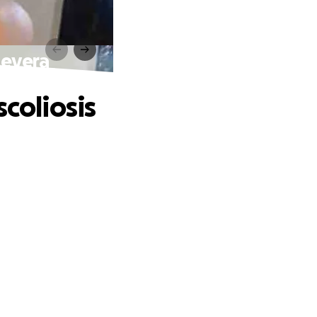
severa
coliosis