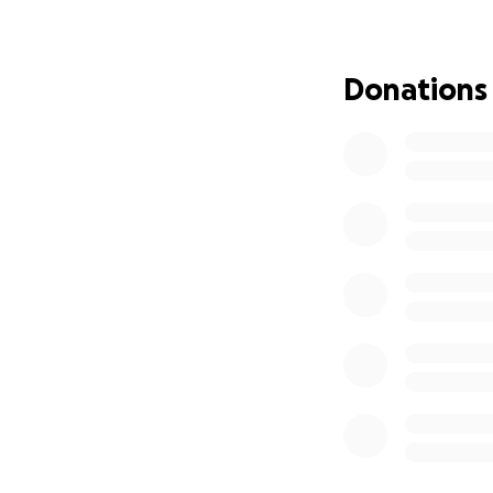
El primer tiempo 
2do tiempo hacerme
Donations
La escoliosis est
suficiente espacio
Ya tenemos el cost
con esa cantidad 
Cada aporte es muy
columna y ya vence
Ayudame a seguir s
Dios los bendiga