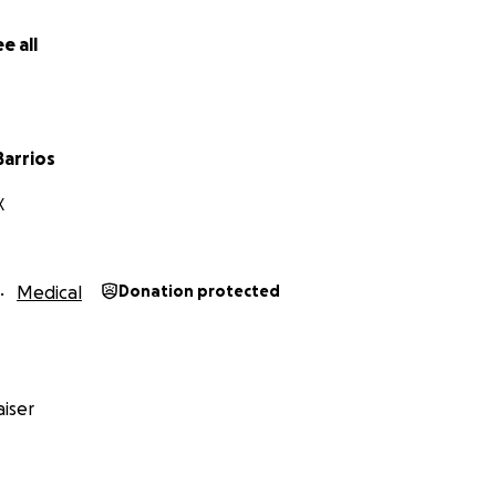
e all
Barrios
X
Medical
Donation protected
iser