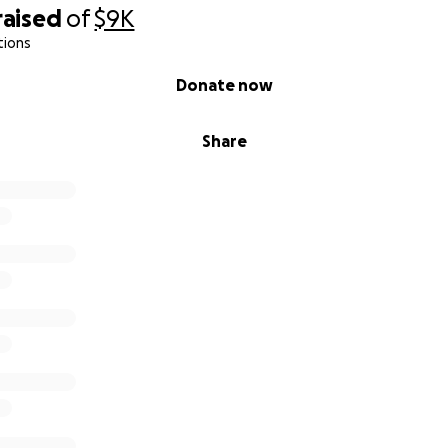
raised
of
$9K
tions
Donate now
Share