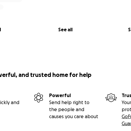
l
See all
S
werful, and trusted home for help
Powerful
Tru
ickly and
Send help right to
Your
the people and
pro
causes you care about
GoF
Gua