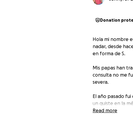
Donation prot
Hola mi nombre es 
nadar, desde hace
en forma de S.
Mis papas han tra
consulta no me fue
severa.
El año pasado fui
un quiste en la m
Read more
Debido a los grad
La cual se hará en