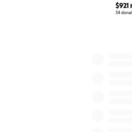
$921
34 dona
0% complete