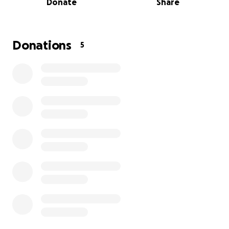
Donate
Share
Durante este viaje, ellas recibirán:
• Consultas con neuropediatra.
• Terapia de lenguaje y terapia ocupacional.
Donations
5
• Un examen epigenético para conocer su salud
intestinal y diseñar un plan integral.
¿Por qué es tan importante?
Porque el tiempo es clave. Cuanto antes reciban las
intervenciones necesarias, mayores serán sus
oportunidades para comunicarse, aprender y
desarrollarse de forma independiente.
¿En qué se utilizarán los fondos?
• Honorarios de especialistas y terapias.
• Exámenes médicos y estudios complementarios.
• Material educativo adaptado.
• Gastos de transporte y estadía durante el
tratamiento.