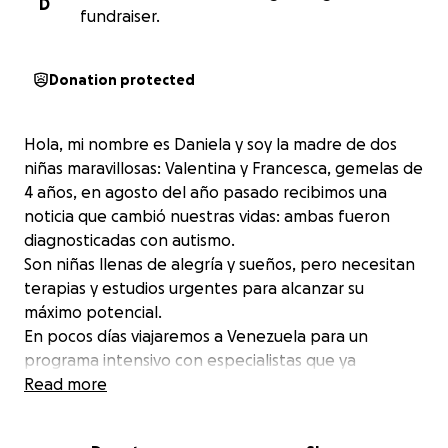
D
fundraiser.
Donation protected
Hola, mi nombre es Daniela y soy la madre de dos
niñas maravillosas: Valentina y Francesca, gemelas de
4 años, en agosto del año pasado recibimos una
noticia que cambió nuestras vidas: ambas fueron
diagnosticadas con autismo.
Son niñas llenas de alegría y sueños, pero necesitan
terapias y estudios urgentes para alcanzar su
máximo potencial.
En pocos días viajaremos a Venezuela para un
programa intensivo con especialistas que ya
conocen nuestro caso.
Read more
Tu ayuda, por pequeña que sea, puede abrirles un
mundo de oportunidades.