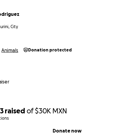
Rodriguez
rini, City
Animals
Donation protected
iser
93
raised
of
$30K
MXN
tions
Donate now