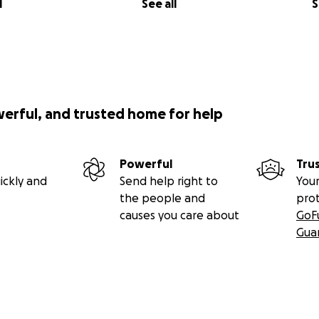
l
See all
S
werful, and trusted home for help
Powerful
Tru
ickly and
Send help right to
Your
the people and
pro
causes you care about
GoF
Gua