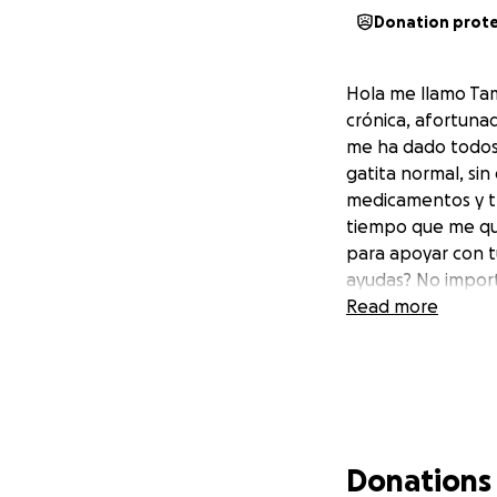
Donation prot
Hola me llamo Ta
crónica, afortuna
me ha dado todos
gatita normal, si
medicamentos y tr
tiempo que me que
para apoyar con t
ayudas? No impor
Read more
Donations