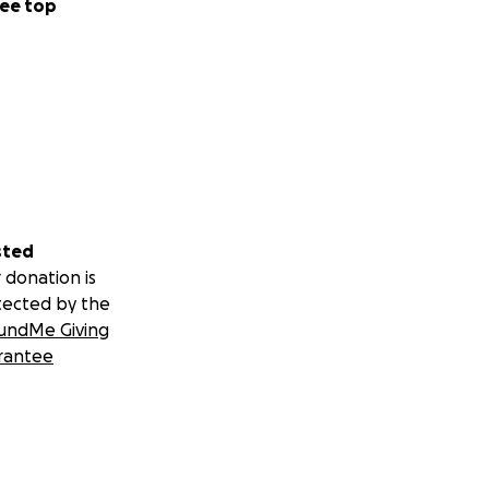
ee top
sted
 donation is
tected by the
undMe Giving
rantee