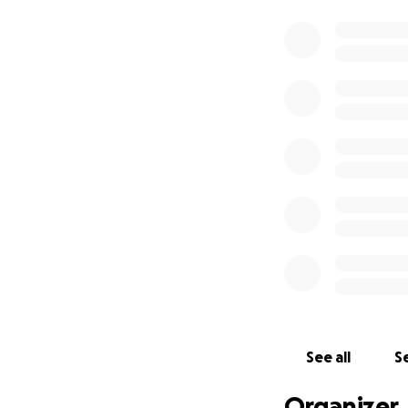
See all
Se
Organizer