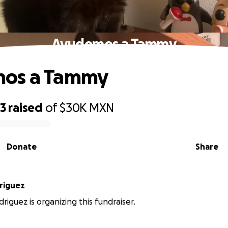
Ayudemos a Tammy
os a Tammy
93
raised
of
$30K
MXN
Donate
Share
driguez
driguez is organizing this fundraiser.