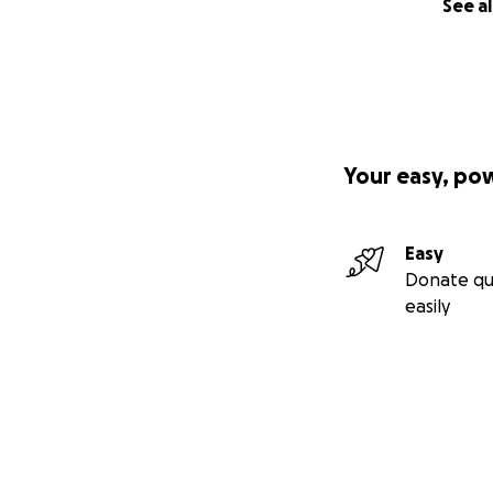
See al
Your easy, po
Easy
Donate qu
easily