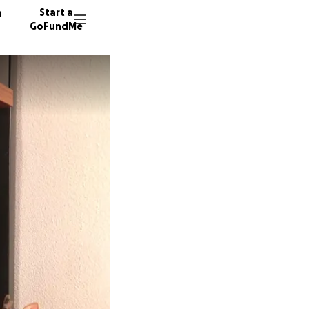
n
Start a
GoFundMe