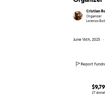
Cristian 
Organizer
Lorenzo Botu
June 16th, 2025
Report fundra
$9,7
27 dona
0% complete