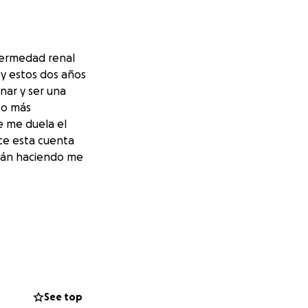
fermedad renal
y estos dos años
ar y ser una
to más
e me duela el
ce esta cuenta
stán haciendo me
See top