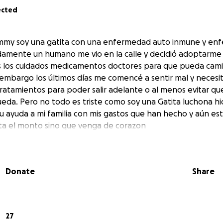
ected
mmy soy una gatita con una enfermedad auto inmune y en
damente un humano me vio en la calle y decidió adoptarme 
 los cuidados medicamentos doctores para que pueda camin
n embargo los últimos días me comencé a sentir mal y necesi
atamientos para poder salir adelante o al menos evitar qu
da. Pero no todo es triste como soy una Gatita luchona hi
u ayuda a mi familia con mis gastos que han hecho y aún e
ta el monto sino que venga de corazon
Donate
Share
27