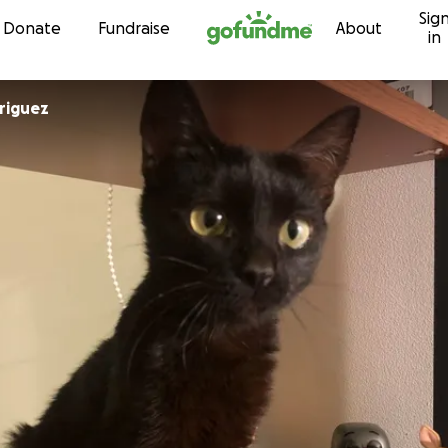
Sig
Skip to content
Donate
Fundraise
About
in
driguez