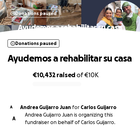
Donations paused
Ayudemos a rehabilitar su casa
Donations paused
Ayudemos a rehabilitar su casa
€10,432
raised
of
€10K
0% complete
Andrea Guijarro Juan
for
Carlos Guijarro
A
Andrea Guijarro Juan is organizing this
A
fundraiser on behalf of Carlos Guijarro.