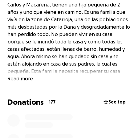
Carlos y Macarena, tienen una hija pequeña de 2
años y uno que viene en camino. Es una familia que
vivía en la zona de Catarroja, una de las poblaciones
más desbastadas por la Dana y desgraciadamente lo
han perdido todo. No pueden vivir en su casa
porque se le inundó toda la casa y como todas las
casas afectadas, están llenas de barro, humedad y
agua. Ahora mismo se han quedado sin casa y se
están alojando en casa de sus padres, la cual es
pequeña. Esta familia necesita recuperar su casa
cuanto antes para poder volver a la normalidad y
Read more
para que Macarena pueda dar a luz tranquilamente
sabiendo que tiene un hogar donde poder cuidar a
Donations
su hijo.
177
See top
Con tu aportación, ayudas a que ellos puedan volver
a sentirse seguros y recuperar la vida que tanto se
merecen.