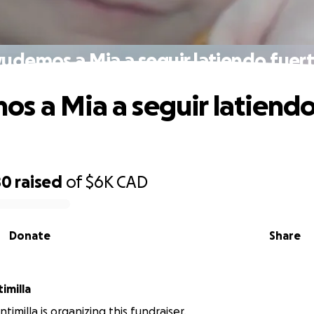
udemos a Mia a seguir latiendo fuert
s a Mia a seguir latiend
80
raised
of
$6K
CAD
Donate
Share
imilla
ntimilla is organizing this fundraiser.