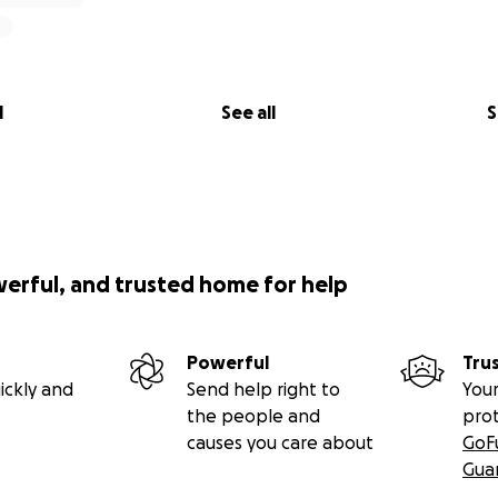
l
See all
S
werful, and trusted home for help
Powerful
Tru
ickly and
Send help right to
Your
the people and
pro
causes you care about
GoF
Gua