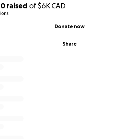
80
raised
of
$6K
CAD
ions
Donate now
Share