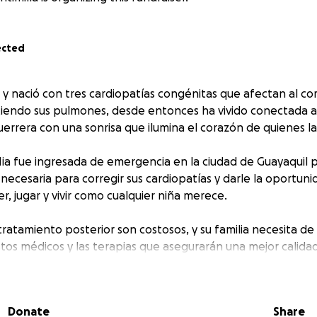
ected
 y nació con tres cardiopatías congénitas que afectan al co
endo sus pulmones, desde entonces ha vivido conectada a
uerrera con una sonrisa que ilumina el corazón de quienes l
Mia fue ingresada de emergencia en la ciudad de Guayaquil p
necesaria para corregir sus cardiopatías y darle la oportuni
er, jugar y vivir como cualquier niña merece.
tratamiento posterior son costosos, y su familia necesita d
stos médicos y las terapias que asegurarán una mejor calida
 por pequeño que parezca, hace una gran diferencia.
Donate
Share
rle a Mia el futuro que tanto merece