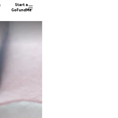
n
Start a
GoFundMe