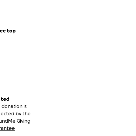
ee top
sted
 donation is
tected by the
undMe Giving
rantee