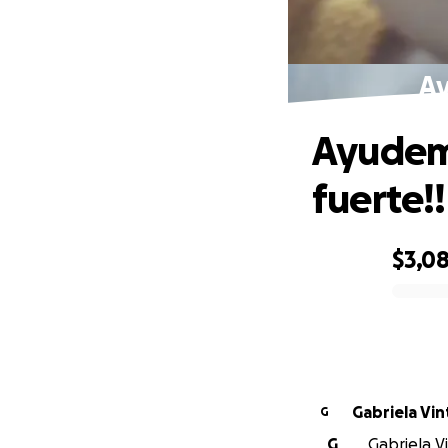
Ay
Ayudemo
fuerte!!
$3,0
0% complete
Gabriela Vint
G
G
Gabriela Vi