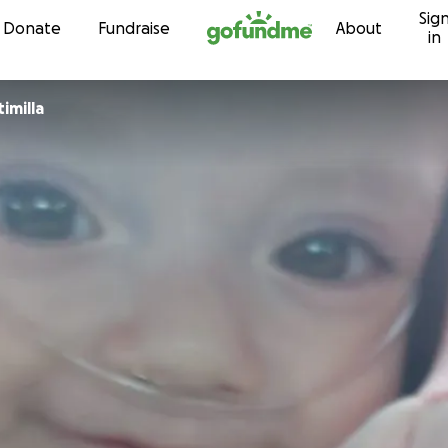
Sig
Skip to content
Donate
Fundraise
About
in
imilla