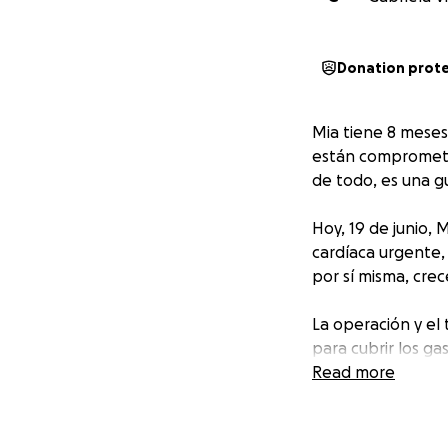
Donation prot
Mia tiene 8 meses
están comprometi
de todo, es una g
Hoy, 19 de junio, 
cardíaca urgente, 
por sí misma, crec
La operación y el 
para cubrir los ga
Read more
Cualquier aporte,
Juntos podemos da