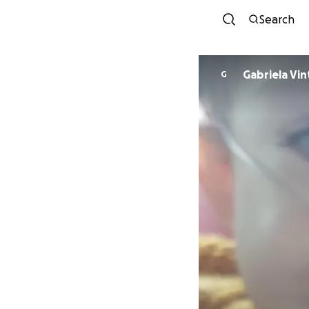
Search
Gabriela Vint
G