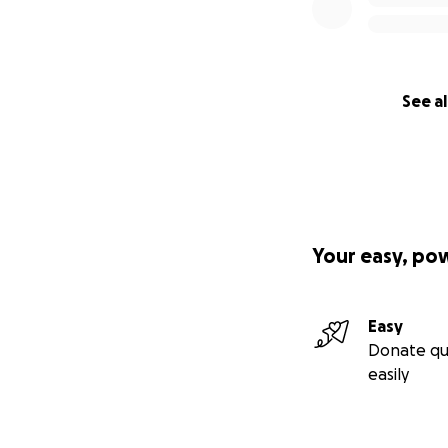
See al
Your easy, po
Easy
Donate qu
easily