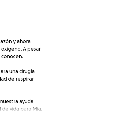
razón y ahora
 oxígeno. A pesar
a conocen.
ara una cirugía
dad de respirar
e nuestra ayuda
d de vida para Mia.