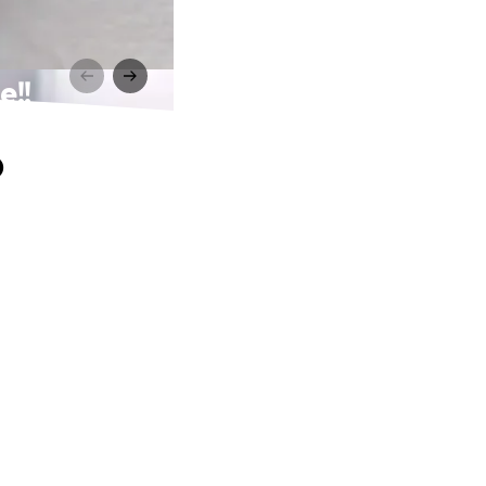
e!!
o