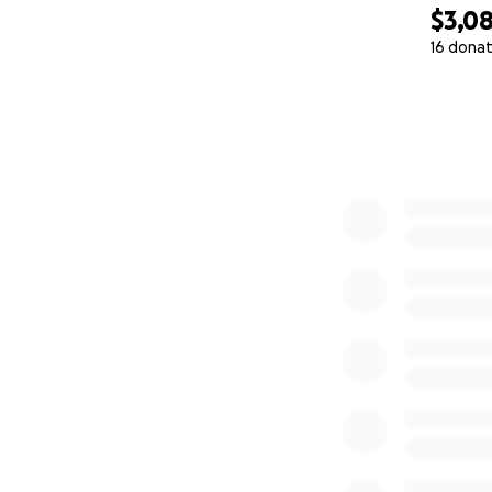
$3,0
16 donat
0% complete