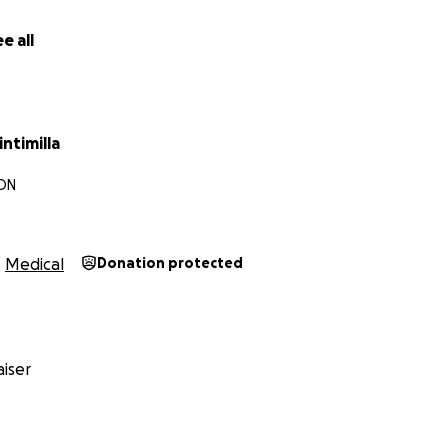
e all
intimilla
 ON
Medical
Donation protected
iser