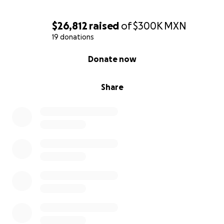
Cualquier cantidad suma. También puedes compartir
esta campaña con personas que valoran a quienes
$26,812
raised
of
$300K
MXN
dieron su vida por la educación de México.
19 donations
0% complete
Donate now
Gracias por ser parte de esta cadena de apoyo.
Share