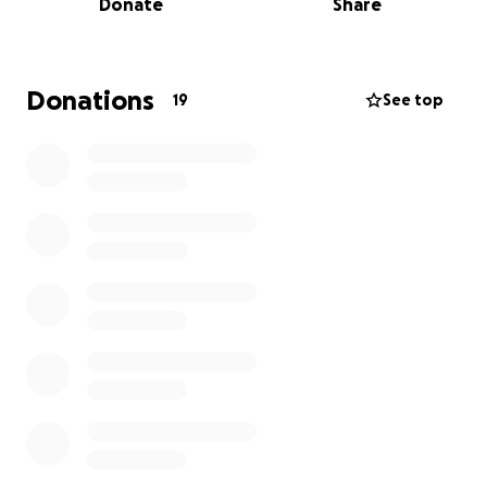
Donate
Share
Caminó por horas, cruzó caminos de terracería, llevó
materiales a cuestas y dio clases donde otros no
querían ir.
Donations
19
See top
Hoy necesita nuestra ayuda
A sus 65 años, Mercedes fue diagnosticada en
agosto de 2025 con una
extrusión de disco con
compresión medular.
El dolor en la espalda y las
piernas se ha vuelto incapacitante:
ya no puede
caminar
y pasa los días acostada, con un deterioro
físico y emocional creciente.
Los médicos indican que
requiere una cirugía
urgente
, seguida de un proceso de
rehabilitación
intensiva
para recuperar la movilidad.
Aunque tiene ISSSTE por su trabajo docente, el
sistema de salud pública está colapsado y no
garantiza atención pronta ni medicamentos.