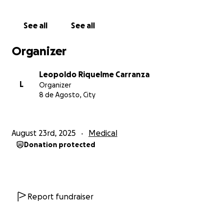
El costo total: $300,000 pesos mexicanos
See all
See all
Esto incluye:
-Cirugía con neurocirujano especializado
Organizer
-Hospitalización y medicamentos
- Rehabilitación postoperatoria
Leopoldo Riquelme Carranza
L
Organizer
Mercedes sólo cuenta con ahorros de $20,000
8 de Agosto, City
pesos,
por lo que necesita nuestra ayuda para
cubrir el resto
. Sus hermanos y sobrinos están
haciendo todo lo posible, pero los tiempos son
August 23rd, 2025
Medical
críticos.
Donation protected
❤️ ¿Cómo puedes ayudar?
Con tu donativo, Mercedes podrá acceder a la
cirugía y al tratamiento necesarios para recuperar su
movilidad, vivir sin dolor y volver a disfrutar de la vida
Report fundraiser
con sus seres queridos.