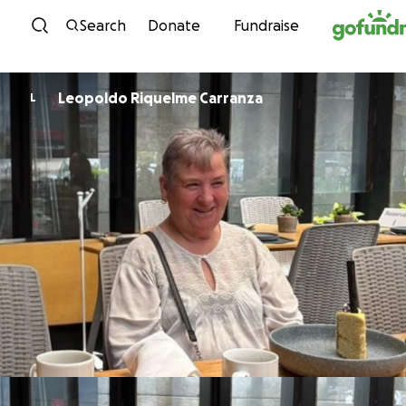
Skip to content
Search
Donate
Fundraise
Leopoldo Riquelme Carranza
L