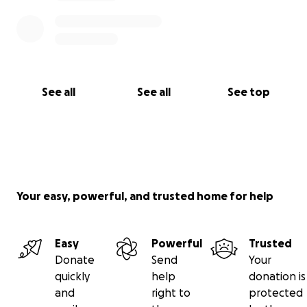
See all
See all
See top
Your easy, powerful, and trusted home for help
Easy
Powerful
Trusted
Donate
Send
Your
quickly
help
donation is
and
right to
protected