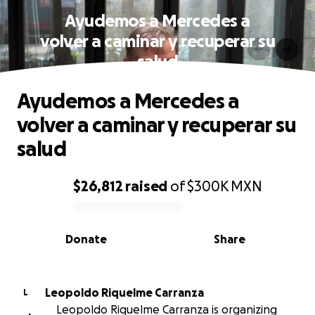
Ayudemos a Mercedes a
volver a caminar y recuperar su
salud
Ayudemos a Mercedes a
volver a caminar y recuperar su
salud
$26,812
raised
of
$300K
MXN
0% complete
Donate
Share
Leopoldo Riquelme Carranza
L
Leopoldo Riquelme Carranza is organizing