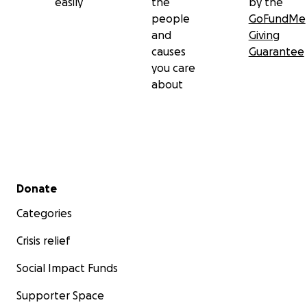
easily
the
by the
people
GoFundMe
and
Giving
causes
Guarantee
you care
about
Secondary menu
Donate
Categories
Crisis relief
Social Impact Funds
Supporter Space