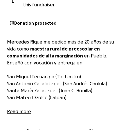
L
this fundraiser.
Donation protected
Mercedes Riquelme dedicó más de 20 años de su
vida como
maestra rural de preescolar en
comunidades de alta marginación
en Puebla.
Enseñó con vocación y entrega en:
San Miguel Tecuanipa (Tochimilco)
San Antonio Cacalotepec (San Andrés Cholula)
Santa María Zacatepec (Juan C. Bonilla)
San Mateo Ozolco (Calpan)
En todos estos lugares, Mercedes fue mucho más
Read more
que una maestra: fue consejera, guía y apoyo para
cientos de familias que no contaban con nada más.