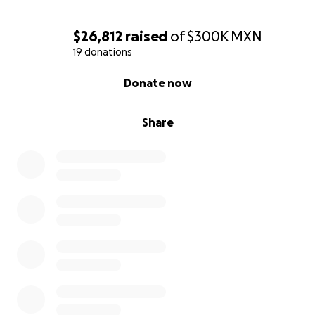
Cualquier cantidad suma. También puedes compartir
esta campaña con personas que valoran a quienes
$26,812
raised
of
$300K
MXN
dieron su vida por la educación de México.
19 donations
0% complete
Donate now
Gracias por ser parte de esta cadena de apoyo.
Share