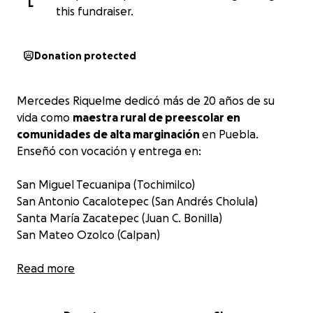
L
this fundraiser.
Donation protected
Mercedes Riquelme dedicó más de 20 años de su
vida como
maestra rural de preescolar en
comunidades de alta marginación
en Puebla.
Enseñó con vocación y entrega en:
San Miguel Tecuanipa (Tochimilco)
San Antonio Cacalotepec (San Andrés Cholula)
Santa María Zacatepec (Juan C. Bonilla)
San Mateo Ozolco (Calpan)
En todos estos lugares, Mercedes fue mucho más
Read more
que una maestra: fue consejera, guía y apoyo para
cientos de familias que no contaban con nada más.