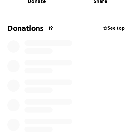
Donate
Share
Caminó por horas, cruzó caminos de terracería, llevó
materiales a cuestas y dio clases donde otros no
querían ir.
Donations
19
See top
Hoy necesita nuestra ayuda
A sus 65 años, Mercedes fue diagnosticada en
agosto de 2025 con una
extrusión de disco con
compresión medular.
El dolor en la espalda y las
piernas se ha vuelto incapacitante:
ya no puede
caminar
y pasa los días acostada, con un deterioro
físico y emocional creciente.
Los médicos indican que
requiere una cirugía
urgente
, seguida de un proceso de
rehabilitación
intensiva
para recuperar la movilidad.
Aunque tiene ISSSTE por su trabajo docente, el
sistema de salud pública está colapsado y no
garantiza atención pronta ni medicamentos.