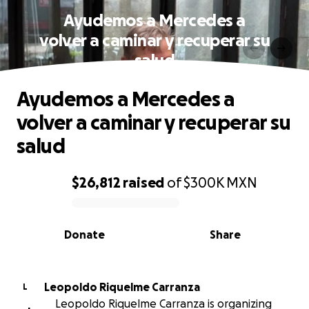
Ayudemos a Mercedes a
volver a caminar y recuperar su
salud
Ayudemos a Mercedes a
volver a caminar y recuperar su
salud
$26,812
raised
of
$300K
MXN
0% complete
Donate
Share
Leopoldo Riquelme Carranza
L
Leopoldo Riquelme Carranza is organizing