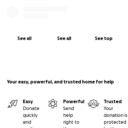
See all
See all
See top
Your easy, powerful, and trusted home for help
Easy
Powerful
Trusted
Donate
Send
Your
quickly
help
donation is
and
right to
protected