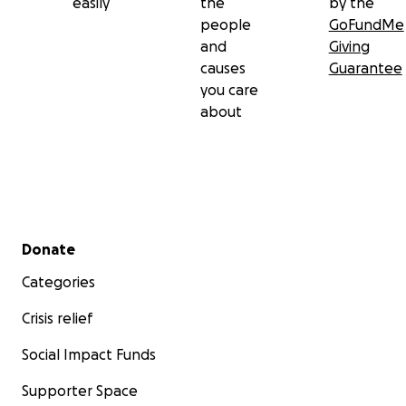
easily
the
by the
people
GoFundMe
and
Giving
causes
Guarantee
you care
about
Secondary menu
Donate
Categories
Crisis relief
Social Impact Funds
Supporter Space