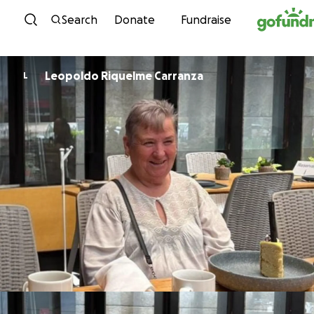
Skip to content
Search
Donate
Fundraise
Leopoldo Riquelme Carranza
L