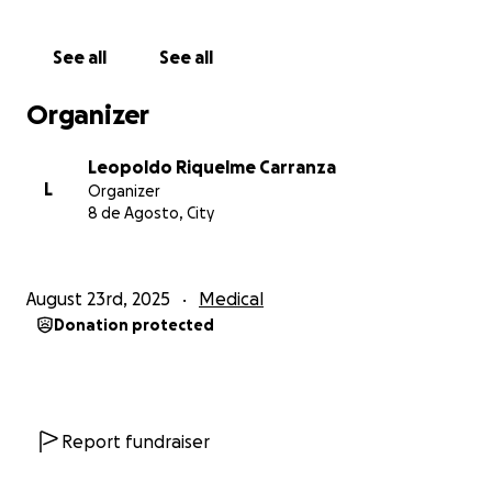
El costo total: $300,000 pesos mexicanos
See all
See all
Esto incluye:
-Cirugía con neurocirujano especializado
Organizer
-Hospitalización y medicamentos
- Rehabilitación postoperatoria
Leopoldo Riquelme Carranza
L
Organizer
Mercedes sólo cuenta con ahorros de $20,000
8 de Agosto, City
pesos,
por lo que necesita nuestra ayuda para
cubrir el resto
. Sus hermanos y sobrinos están
haciendo todo lo posible, pero los tiempos son
August 23rd, 2025
Medical
críticos.
Donation protected
❤️ ¿Cómo puedes ayudar?
Con tu donativo, Mercedes podrá acceder a la
cirugía y al tratamiento necesarios para recuperar su
movilidad, vivir sin dolor y volver a disfrutar de la vida
Report fundraiser
con sus seres queridos.