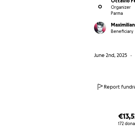
Octavio F
O
Organizer
Parma
Maximilia
Beneficiary
June 2nd, 2025
Report fundra
€13,5
172 dona
0% complete