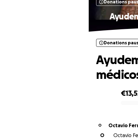
Donations pau
Ayudemo
Donations pau
Ayudemo
médicos
€13,5
0% complete
Octavio Fe
O
O
Octavio Fe