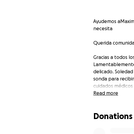
Ayudemos aMaximil
necesita
Querida comunida
Gracias a todos l
Lamentablemente,
delicado. Soledad
sonda para recibir
cuidados médicos
Read more
Desde marzo está 
médica. Ninguna a
Donations
nos enfrenta a ga
cama ortopédica y
cubrir alrededor 