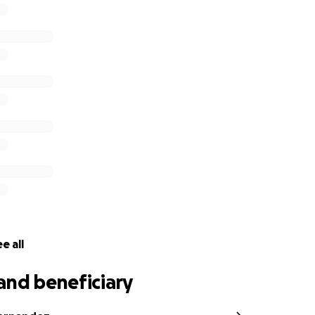
do con todo su espíritu, pero su cuerpo ya no responde con 
están comprometidos, y nos encontramos atravesando el 
d. Aun así, cada mañana se despierta con una sonrisa, agra
o tango, y por cada muestra de cariño.
agradezco profundamente cualquier ayuda que puedan bri
ño que sea, es un respiro para seguir cuidándola como se 
n.
e all
and beneficiary