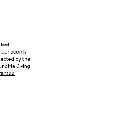
sted
 donation is
tected by the
undMe Giving
rantee