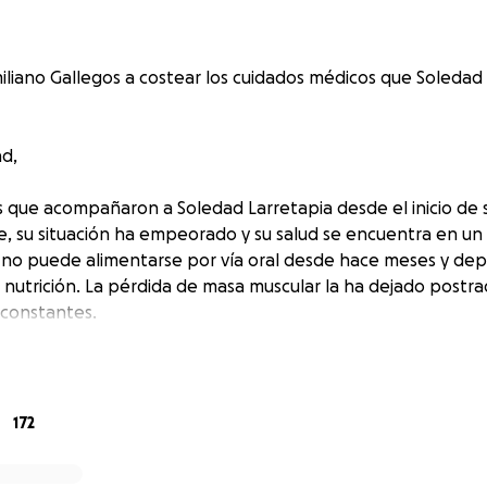
iano Gallegos a costear los cuidados médicos que Soledad 
d,
os que acompañaron a Soledad Larretapia desde el inicio de
 su situación ha empeorado y su salud se encuentra en un
 no puede alimentarse por vía oral desde hace meses y de
 nutrición. La pérdida de masa muscular la ha dejado postra
 constantes.
de regreso en Argentina, rodeada de sus seres queridos, p
seguradora ha podido asumir su caso, ni siquiera de manera 
stos semanales de hasta 2.000 € solo en insumos, además 
172
 hospitalizaciones de urgencia. Con los fondos que quedan
de un mes y medio más.