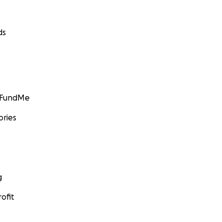
ds
GoFundMe
ories
g
ofit