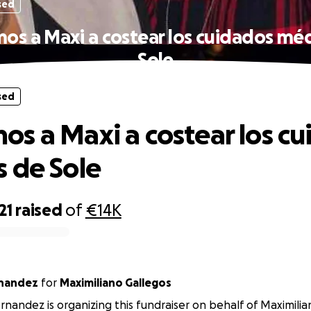
sed
s a Maxi a costear los cuidados mé
Sole
sed
s a Maxi a costear los c
 de Sole
21
raised
of
€14K
rnandez
for
Maximiliano Gallegos
rnandez is organizing this fundraiser on behalf of Maximilia