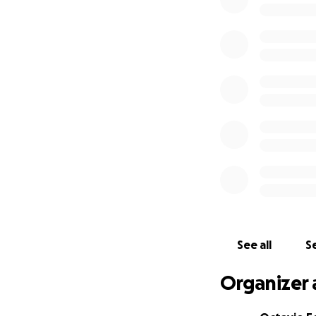
Sole sigue luchan
Algunos órganos 
de esta enfermeda
vida, por su amad
Como su esposo, 
aporte, por peque
Gracias de corazó
See all
Se
Organizer 