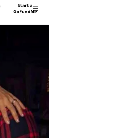
n
Start a
GoFundMe