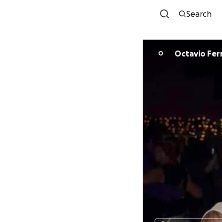
Search
Octavio Fe
O