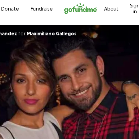
Sig
Skip to content
Donate
Fundraise
About
in
rnandez
for
Maximiliano Gallegos