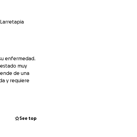
Larretapia
 su enfermedad.
 estado muy
pende de una
da y requiere
ero sin cobertura
privada, lo que
de enfermeros,
See top
, solo podremos