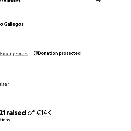
ernandez
no Gallegos
Emergencies
Donation protected
iser
21
raised
of
€14K
tions