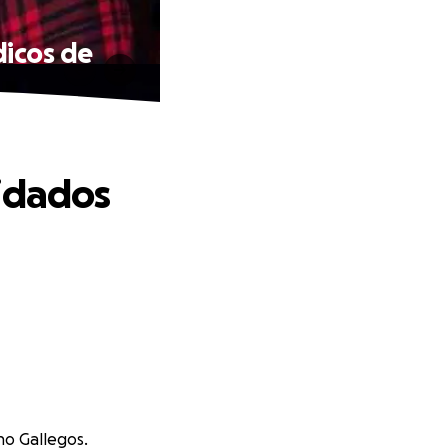
dicos de
uidados
no Gallegos.