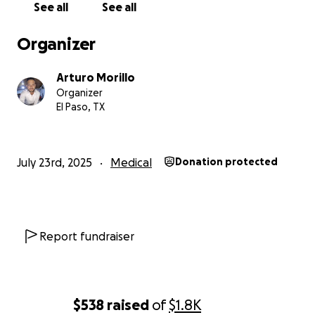
See all
See all
*Reducir las contracciones musculares involuntarias.
Organizer
*Mejora significativamente la capacidad motora.
*Disminuye el dolor y la rigidez muscular.
Arturo Morillo
*Permite mayor independencia en las actividades
Organizer
diarias.
El Paso, TX
*Previene futuras crisis distónicas.
#Nuestra Meta:
July 23rd, 2025
Medical
Donation protected
Necesitamos recaudar fondos para cubrir:
*Tratamiento con Botox especializado para distonía.
*Consultas médicas con neurólogo especialista.
Report fundraiser
*Terapias de rehabilitación complementarias.
#Medicamentos de apoyo:
$538
raised
of
$1.8K