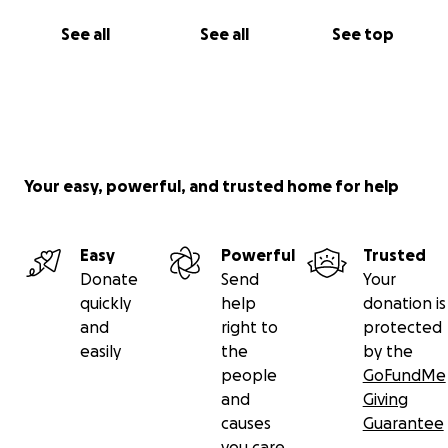
See all
See all
See top
Your easy, powerful, and trusted home for help
Easy
Powerful
Trusted
Donate
Send
Your
quickly
help
donation is
and
right to
protected
easily
the
by the
people
GoFundMe
and
Giving
causes
Guarantee
you care