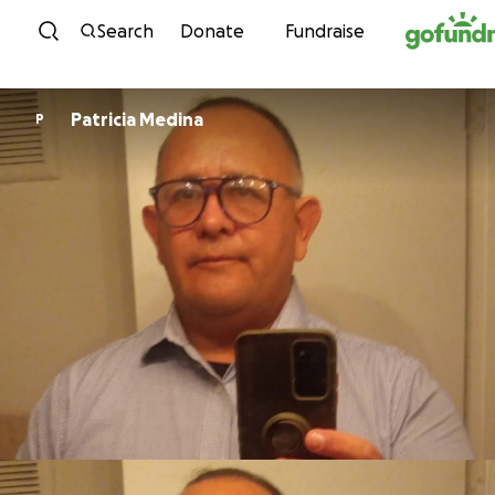
Skip to content
Search
Donate
Fundraise
Patricia Medina
P