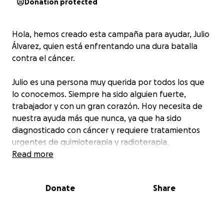
Donation protected
Hola, hemos creado esta campaña para ayudar, Julio
Álvarez, quien está enfrentando una dura batalla
contra el cáncer.
Julio es una persona muy querida por todos los que
lo conocemos. Siempre ha sido alguien fuerte,
trabajador y con un gran corazón. Hoy necesita de
nuestra ayuda más que nunca, ya que ha sido
diagnosticado con cáncer y requiere tratamientos
urgentes de quimioterapia y radioterapia.
Read more
Lamentablemente, los costos médicos son muy
elevados y su situación económica no le permite
Donate
Share
cubrir todo lo que implica este proceso:
tratamientos, estudios médicos, medicamentos,
traslados y otros gastos que siguen acumulándose