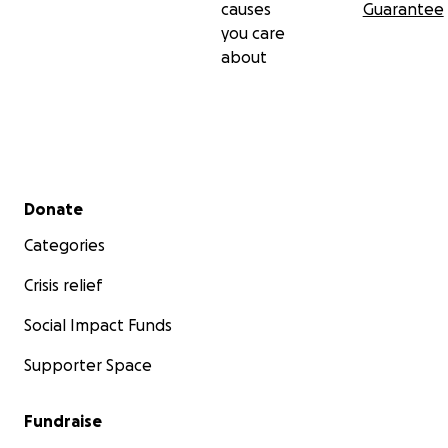
causes
Guarantee
you care
about
Secondary menu
Donate
Categories
Crisis relief
Social Impact Funds
Supporter Space
Fundraise