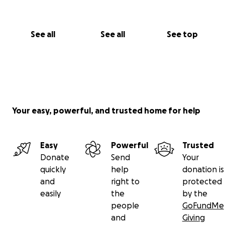
See all
See all
See top
Your easy, powerful, and trusted home for help
Easy
Powerful
Trusted
Donate
Send
Your
quickly
help
donation is
and
right to
protected
easily
the
by the
people
GoFundMe
and
Giving