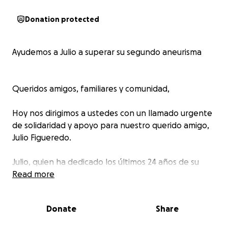
Donation protected
Ayudemos a Julio a superar su segundo aneurisma
Queridos amigos, familiares y comunidad,
Hoy nos dirigimos a ustedes con un llamado urgente
de solidaridad y apoyo para nuestro querido amigo,
Julio Figueredo.
Julio, quien ha dedicado los últimos 24 años de su
vida a compartir la belleza de Los Roques con
Read more
turistas de todo el mundo como instructor de
kitesurf, se enfrenta a un desafío de salud que
Donate
Share
requiere nuestra ayuda.