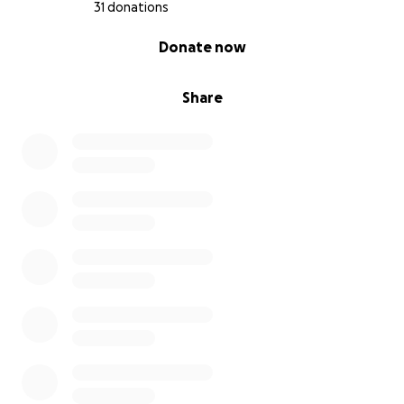
Envía un mensaje de apoyo: Deja un mensaje de
31 donations
aliento para Julio en la sección de comentarios.
0% complete
Donate now
Juntos, podemos hacer la diferencia en la vida de
Julio.
Share
¡Gracias por tu generosidad y apoyo!