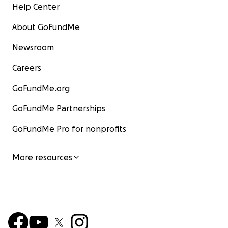
Help Center
About GoFundMe
Newsroom
Careers
GoFundMe.org
GoFundMe Partnerships
GoFundMe Pro for nonprofits
More resources