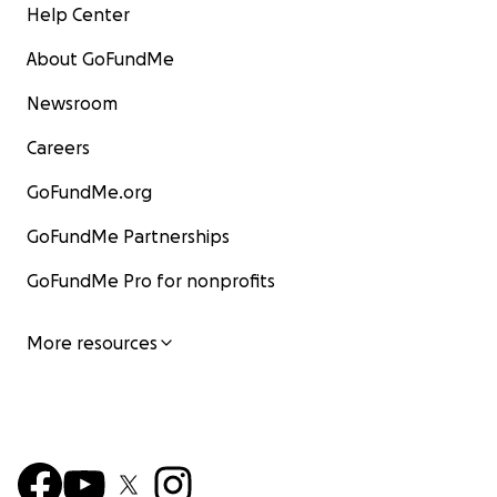
Help Center
About GoFundMe
Newsroom
Careers
GoFundMe.org
GoFundMe Partnerships
GoFundMe Pro for nonprofits
More resources