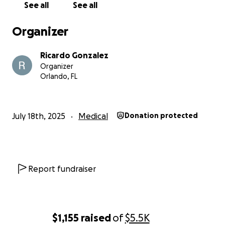
See all
See all
Con gratitud,
Jose Ricardo Gonzalez
Organizer
Ricardo Gonzalez
Organizer
Orlando, FL
July 18th, 2025
Medical
Donation protected
Report fundraiser
$1,155
raised
of
$5.5K