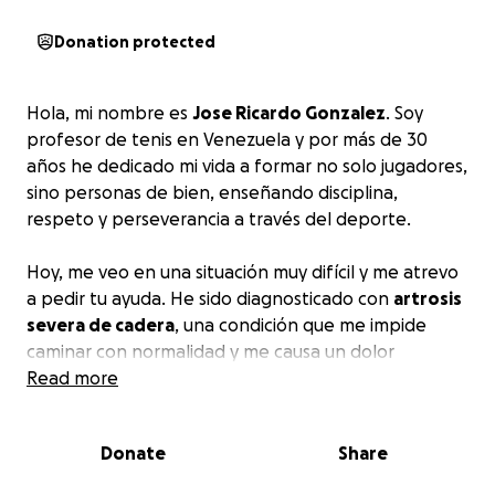
Donation protected
Hola, mi nombre es
Jose Ricardo Gonzalez
. Soy
profesor de tenis en Venezuela y por más de 30
años he dedicado mi vida a formar no solo jugadores,
sino personas de bien, enseñando disciplina,
respeto y perseverancia a través del deporte.
Hoy, me veo en una situación muy difícil y me atrevo
a pedir tu ayuda. He sido diagnosticado con
artrosis
severa de cadera
, una condición que me impide
caminar con normalidad y me causa un dolor
constante. Los médicos me han indicado que
Read more
necesito con urgencia un
reemplazo total de
cadera.
Donate
Share
Lamentablemente, en Venezuela el sistema de salud