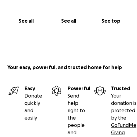
See all
See all
See top
Your easy, powerful, and trusted home for help
Easy
Powerful
Trusted
Donate
Send
Your
quickly
help
donation is
and
right to
protected
easily
the
by the
people
GoFundMe
and
Giving