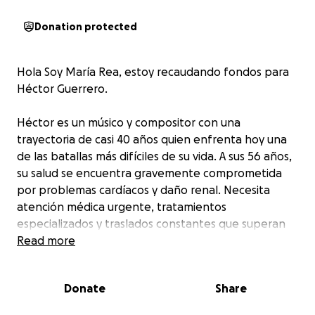
Donation protected
Hola Soy María Rea, estoy recaudando fondos para
Héctor Guerrero.
Héctor es un músico y compositor con una
trayectoria de casi 40 años quien enfrenta hoy una
de las batallas más difíciles de su vida. A sus 56 años,
su salud se encuentra gravemente comprometida
por problemas cardíacos y daño renal. Necesita
atención médica urgente, tratamientos
especializados y traslados constantes que superan
por mucho sus posibilidades económicas.
Read more
Quienes conocemos a Héctor, sabemos que ha
Donate
Share
dedicado más de dos décadas a formar
generaciones de músicos, compartiendo su talento,