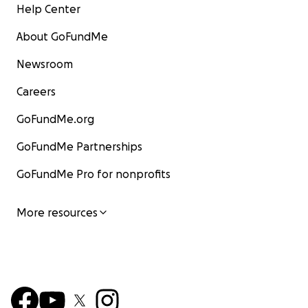
Help Center
About GoFundMe
Newsroom
Careers
GoFundMe.org
GoFundMe Partnerships
GoFundMe Pro for nonprofits
More resources