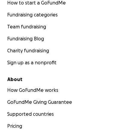
How to start a GoFundMe
Sus redes sociales
Fundraising categories
www.hectorguerrero.net
http://www.youtube.com/hectorguerreroguitar
Team fundraising
https://www.facebook.com/HectorGuerreroGuitarra
Electrica/
Fundraising Blog
https://soundcloud.com/hectorguerreroguitarra
Charity fundraising
http://twitter.com/hgguitarra
https://hectorguerreroguitarra.tumblr.com/
Sign up as a nonprofit
About
How GoFundMe works
GoFundMe Giving Guarantee
Supported countries
Pricing