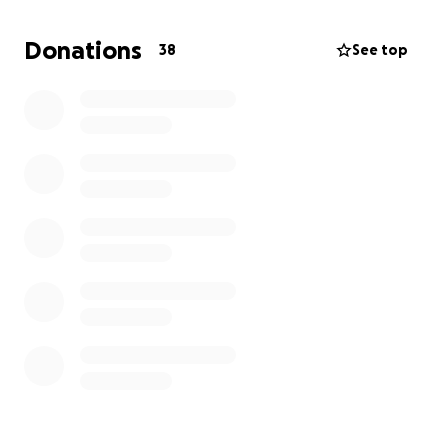
pasión y valores con jóvenes y adultos que hoy
brillan en la escena musical. Es un maestro
Donations
38
See top
respetado, un ser humano íntegro y un pilar en su
comunidad.
Hoy, quien tantas veces ha estado para otros,
necesita de nosotros.
Estamos buscando reunir $300,000 pesos para cubrir
los gastos inmediatos de su tratamiento y atención
médica. Cada aportación, por pequeña que sea,
marca una diferencia vital.
El momento es ahora. Tu ayuda puede darle a
Héctor la oportunidad de seguir adelante.
Gracias por tu solidaridad.
Te dejamos la historia y currículum profesional de