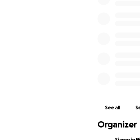
See all
Se
Organizer
Sianexie R