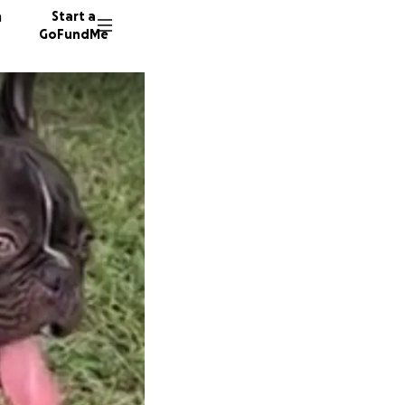
n
Start a
GoFundMe