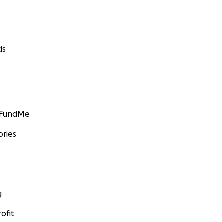
ds
GoFundMe
ories
g
ofit