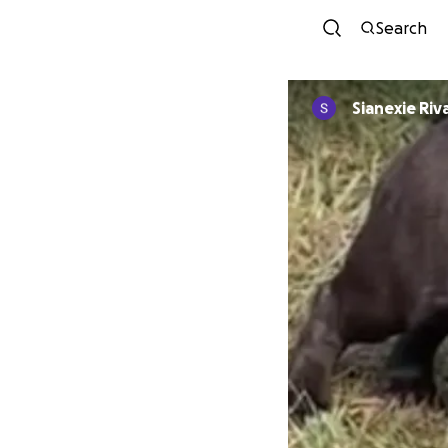
Search
Sianexie Riv