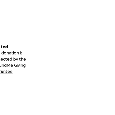
sted
 donation is
tected by the
undMe Giving
rantee