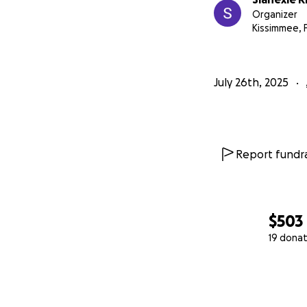
Organizer
Kissimmee, 
July 26th, 2025
Report fundra
$503
19 donat
0% complete