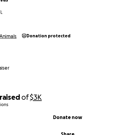
FL
Animals
Donation protected
iser
raised
of
$3K
ions
Donate now
Share