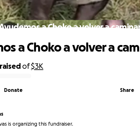
Ayudemos a Choko a volver a camina
s a Choko a volver a cam
raised
of
$3K
Donate
Share
as
vas is organizing this fundraiser.