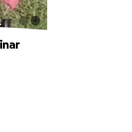
r
inar