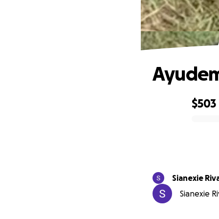
Ayudemo
$503
0% complete
Sianexie Riv
Sianexie Ri