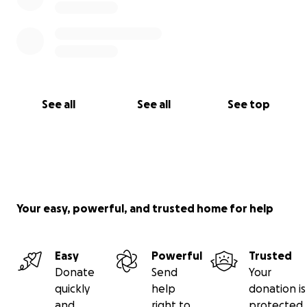
See all
See all
See top
Your easy, powerful, and trusted home for help
Easy
Powerful
Trusted
Donate
Send
Your
quickly
help
donation is
and
right to
protected