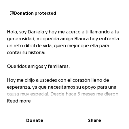
Donation protected
Hola, soy Daniela y hoy me acerco a ti llamando a tu
generosidad, mi querida amiga Blanca hoy enfrenta
un reto dificil de vida, quien mejor que ella para
contar su historia:
Queridos amigos y familiares,
Hoy me dirijo a ustedes con el corazón lleno de
esperanza, ya que necesitamos su apoyo para una
causa muy especial. Desde hace 3 meses me dieron
una noticia muy dolorosa y difícil, cuando crees que
Read more
la vida te tiene preparado cosas buenas llega el
diagnóstico que nadie quiere escuchar, usted tiene
Donate
Share
cáncer, CANCER EN AMBAS MAMAS la palabra por si
sola te hace sentir muerta.