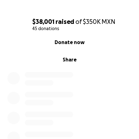
En manos de Dios, todo estará bien...
$38,001
raised
of
$350K
MXN
45 donations
0% complete
Donate now
Share