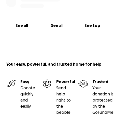
See all
See all
See top
Your easy, powerful, and trusted home for help
Easy
Powerful
Trusted
Donate
Send
Your
quickly
help
donation is
and
right to
protected
easily
the
by the
people
GoFundMe