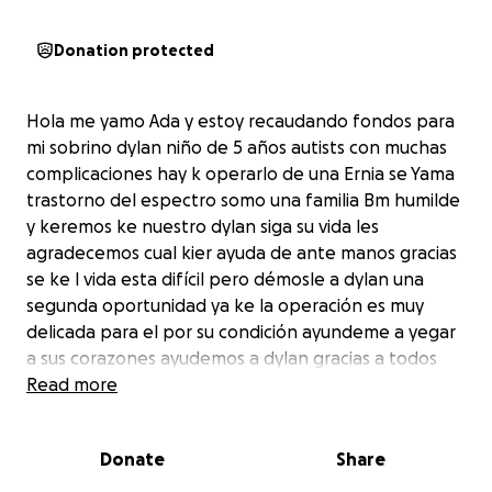
Donation protected
Hola me yamo Ada y estoy recaudando fondos para
mi sobrino dylan niño de 5 años autists con muchas
complicaciones hay k operarlo de una Ernia se Yama
trastorno del espectro somo una familia Bm humilde
y keremos ke nuestro dylan siga su vida les
agradecemos cual kier ayuda de ante manos gracias
se ke l vida esta difícil pero démosle a dylan una
segunda oportunidad ya ke la operación es muy
delicada para el por su condición ayundeme a yegar
a sus corazones ayudemos a dylan gracias a todos
todo será para su operación Dios los be cualkiera
Read more
información Ke Kieran sets enviada
Donate
Share