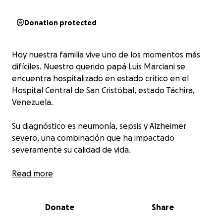
Donation protected
Hoy nuestra familia vive uno de los momentos más
difíciles. Nuestro querido papá Luis Marciani se
encuentra hospitalizado en estado crítico en el
Hospital Central de San Cristóbal, estado Táchira,
Venezuela.
Su diagnóstico es neumonía, sepsis y Alzheimer
severo, una combinación que ha impactado
severamente su calidad de vida.
Con todo el amor y sacrificio del mundo, hemos
Read more
hecho hasta lo imposible para cubrir los
tratamientos, medicamentos y cuidados que
Donate
Share
necesita para seguir luchando. Pero la realidad es
que los recursos se nos han agotado, y ahora