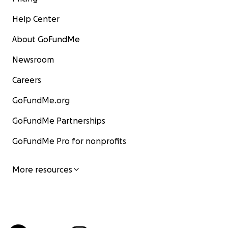
Help Center
About GoFundMe
Newsroom
Careers
GoFundMe.org
GoFundMe Partnerships
GoFundMe Pro for nonprofits
More resources