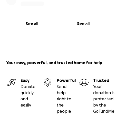
See all
See all
Your easy, powerful, and trusted home for help
Easy
Powerful
Trusted
Donate
Send
Your
quickly
help
donation is
and
right to
protected
easily
the
by the
people
GoFundMe