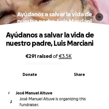
Ayúdanos a salvar la vida de
nuestro padre, Luis Marciani
Ayúdanos a salvar la vida de
nuestro padre, Luis Marciani
€291
raised
of
€3.5K
0% complete
Donate
Share
José Manuel Altuve
J
José Manuel Altuve is organizing this
J
fundraiser.