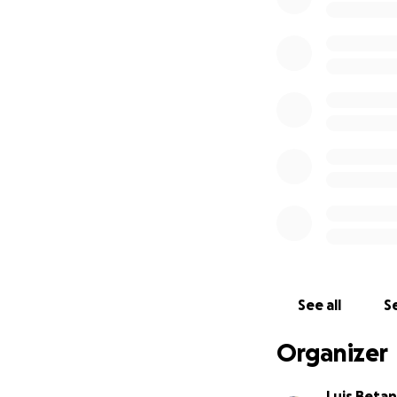
See all
Se
Organizer
Luis Beta