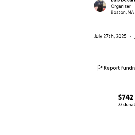
Organizer
Boston, MA
July 27th, 2025
Report fundra
$742
22 dona
0% complete