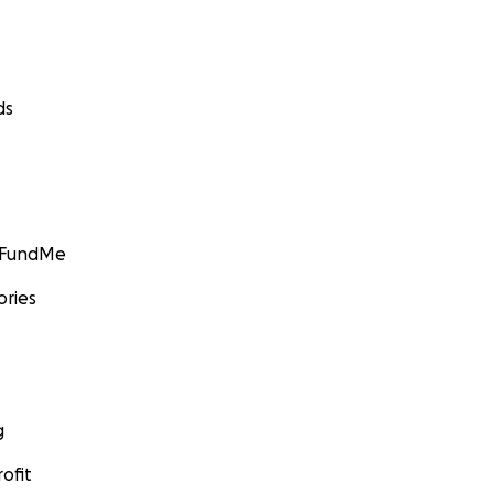
ds
GoFundMe
ories
g
ofit