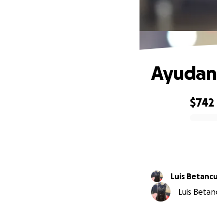
Ayudano
$742
0% complete
Luis Betanc
Luis Betanc