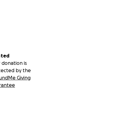
sted
 donation is
tected by the
undMe Giving
rantee