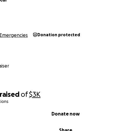
Emergencies
Donation protected
iser
raised
of
$3K
tions
Donate now
Share