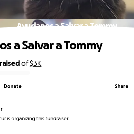
Ayudanos a Salvar a Tommy
s a Salvar a Tommy
raised
of
$3K
Donate
Share
ur
ur is organizing this fundraiser.