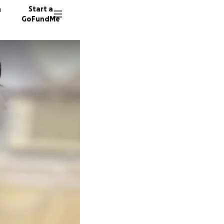
n
Start a
GoFundMe