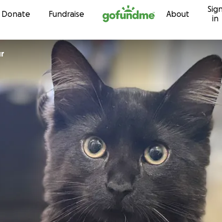
Sig
Skip to content
Donate
Fundraise
About
in
ur