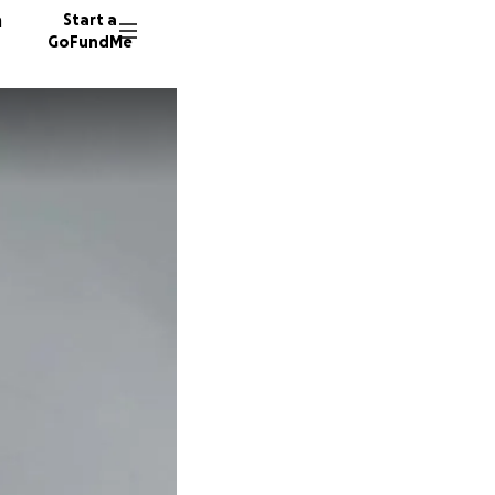
n
Start a
GoFundMe