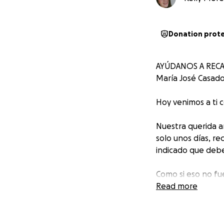
Donation prot
AYÚDANOS A REC
María José Casad
Hoy venimos a ti 
Nuestra querida a
solo unos días, re
indicado que debe
Como si eso no fu
que una madre pue
Read more
vida.
María José es ma