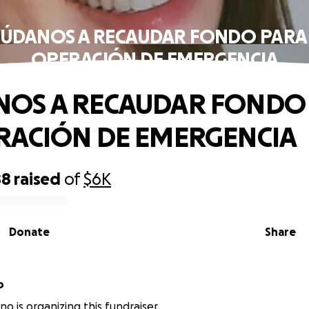
ÚDANOS A RECAUDAR FONDO PARA
OPERACIÓN DE EMERGENCIA
NOS A RECAUDAR FONDO
RACIÓN DE EMERGENCIA
88
raised
of
$6K
Donate
Share
o
o is organizing this fundraiser.