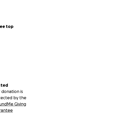
ee top
sted
 donation is
tected by the
undMe Giving
rantee