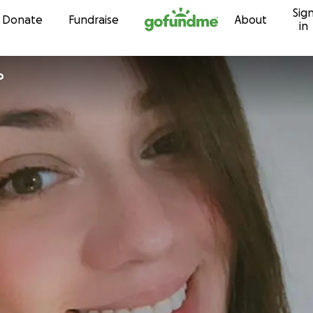
Sig
Skip to content
Donate
Fundraise
About
in
o