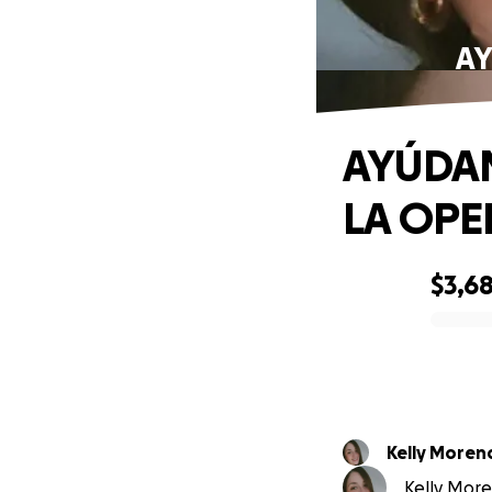
AY
AYÚDA
LA OPE
$3,6
0% complete
Kelly Moren
Kelly Moren