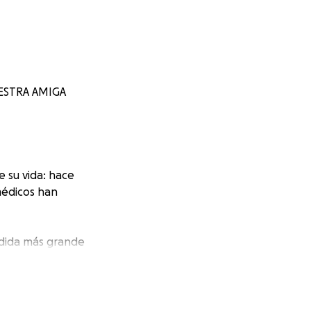
ESTRA AMIGA
 su vida: hace
 médicos han
rdida más grande
o tres días de
fundamente