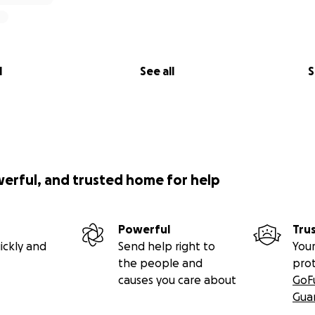
l
See all
S
werful, and trusted home for help
Powerful
Tru
ickly and
Send help right to
Your
the people and
pro
causes you care about
GoF
Gua