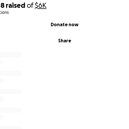
88
raised
of
$6K
tions
Donate now
Share