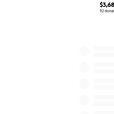
$3,6
92 dona
0% complete