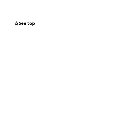
, sino también
o y el cuidado
See top
 seguir adelante.
varle la vida.
 a que esta