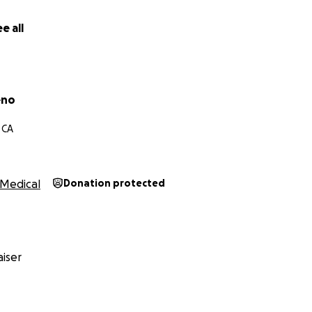
e all
eno
 CA
Medical
Donation protected
iser