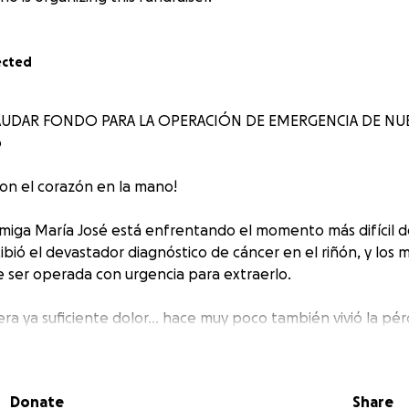
ected
AUDAR FONDO PARA LA OPERACIÓN DE EMERGENCIA DE NU
o
con el corazón en la mano!
miga María José está enfrentando el momento más difícil de
cibió el devastador diagnóstico de cáncer en el riñón, y los
 ser operada con urgencia para extraerlo.
era ya suficiente dolor… hace muy poco también vivió la pé
de experimentar: su hijo recién nacido falleció con tan sol
Donate
Share
má de dos hijos pequeños y tiene un esposo que está pro