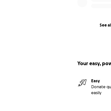
See al
Your easy, po
Easy
Donate qu
easily