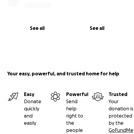
See all
See all
Your easy, powerful, and trusted home for help
Easy
Powerful
Trusted
Donate
Send
Your
quickly
help
donation is
and
right to
protected
easily
the
by the
people
GoFundMe