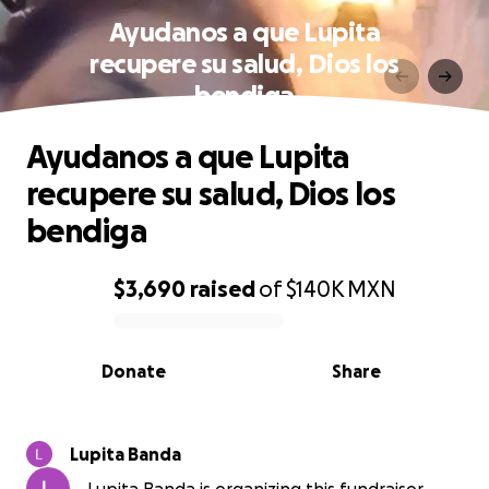
Ayudanos a que Lupita
recupere su salud, Dios los
bendiga
Ayudanos a que Lupita
recupere su salud, Dios los
bendiga
$3,690
raised
of
$140K
MXN
0% complete
Donate
Share
Lupita Banda