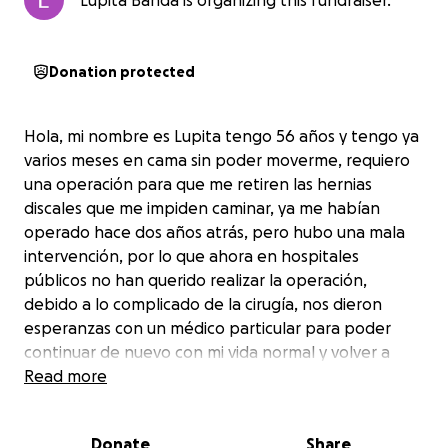
Lupita Banda is organizing this fundraiser.
Donation protected
Hola, mi nombre es Lupita tengo 56 años y tengo ya
varios meses en cama sin poder moverme, requiero
una operación para que me retiren las hernias
discales que me impiden caminar, ya me habían
operado hace dos años atrás, pero hubo una mala
intervención, por lo que ahora en hospitales
públicos no han querido realizar la operación,
debido a lo complicado de la cirugía, nos dieron
esperanzas con un médico particular para poder
continuar de nuevo con mi vida normal y volver a
caminar. Les pido de su ayuda para poder lograrlo,
Read more
Dios los bendiga.
Donate
Share