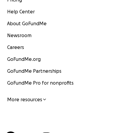
Help Center
About GoFundMe
Newsroom
Careers
GoFundMe.org
GoFundMe Partnerships
GoFundMe Pro for nonprofits
More resources