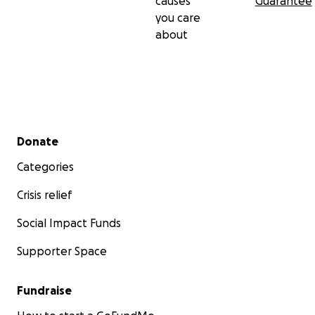
causes
Guarantee
you care
about
Secondary menu
Donate
Categories
Crisis relief
Social Impact Funds
Supporter Space
Fundraise