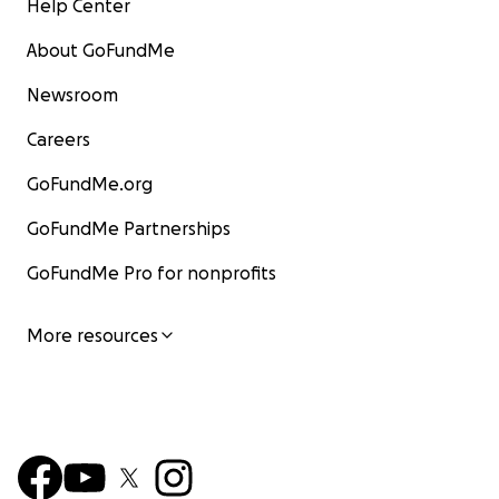
Help Center
About GoFundMe
Newsroom
Careers
GoFundMe.org
GoFundMe Partnerships
GoFundMe Pro for nonprofits
More resources