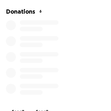
Más adelante, nos mudamos como familia a Puerto
Donations
6
Rico, donde Eliette ha seguido desarrollando lo que
comenzó en Estados Unidos. Hoy, su dedicación la ha
llevado a ser seleccionada para representar a
Puerto Rico en un evento internacional de gimnasia
en México, junto a su nuevo equipo. ¡Una
oportunidad que la llena de emoción, compromiso y
orgullo!
Pero para que este sueño se haga realidad,
necesitamos tu ayuda.
Los fondos recaudados cubrirán:
Pasajes aéreos ✈️
Hospedaje y transporte terrestre
Uniformes y equipo deportivo
Gastos generales del viaje para Eliette y un