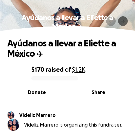
Ayúdanos a llevar a Eliette a
México ✈️
Ayúdanos a llevar a Eliette a
México ✈️
$170
raised
of
$1.2K
0% complete
Donate
Share
Videliz Marrero
Videliz Marrero is organizing this fundraiser.