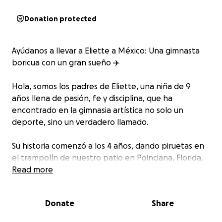
Donation protected
Ayúdanos a llevar a Eliette a México: Una gimnasta
boricua con un gran sueño ‍✈️
Hola, somos los padres de Eliette, una niña de 9
años llena de pasión, fe y disciplina, que ha
encontrado en la gimnasia artística no solo un
deporte, sino un verdadero llamado.
Su historia comenzó a los 4 años, dando piruetas en
el trampolín de nuestro patio en Poinciana, Florida.
Lo que parecía una forma de liberar energía, se
Read more
convirtió rápidamente en una pasión que no dejaba
de crecer. Con esa chispa encendida, decidimos
Donate
Share
inscribirla en clases de gimnasia… y desde entonces
no ha parado.