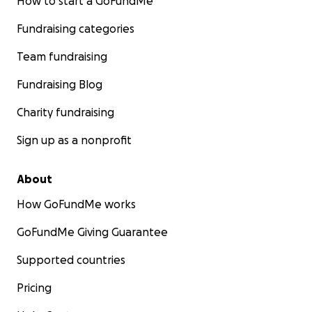
How to start a GoFundMe
Fundraising categories
Team fundraising
Fundraising Blog
Charity fundraising
Sign up as a nonprofit
About
How GoFundMe works
GoFundMe Giving Guarantee
Supported countries
Pricing