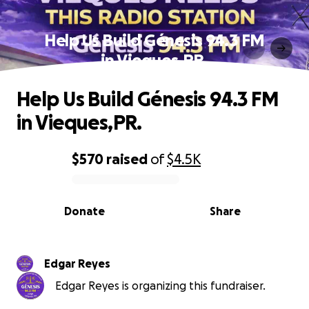
Help Us Build Génesis 94.3 FM
in Vieques,PR.
Help Us Build Génesis 94.3 FM
in Vieques,PR.
$570
raised
of
$4.5K
0% complete
Donate
Share
Edgar Reyes
Edgar Reyes is organizing this fundraiser.