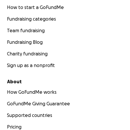
este milagro!
How to start a GoFundMe
Dona hoy y comparte esta campaña
Fundraising categories
Génesis 94.3 FM – Somos la estación de Cristo
Team fundraising
Fundraising Blog
Charity fundraising
Sign up as a nonprofit
About
How GoFundMe works
GoFundMe Giving Guarantee
Supported countries
Pricing