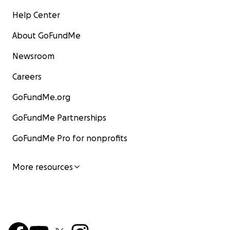
Help Center
About GoFundMe
Newsroom
Careers
GoFundMe.org
GoFundMe Partnerships
GoFundMe Pro for nonprofits
More resources