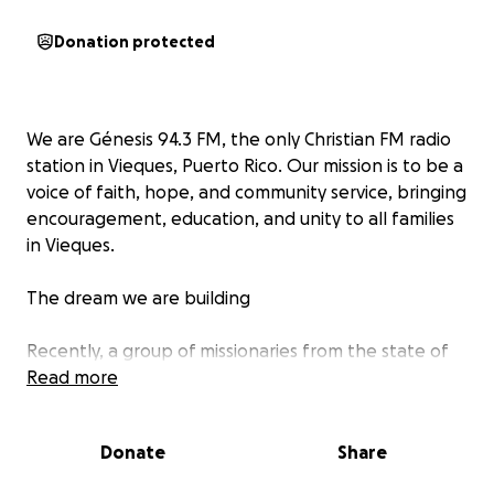
Donation protected
We are Génesis 94.3 FM, the only Christian FM radio
station in Vieques, Puerto Rico. Our mission is to be a
voice of faith, hope, and community service, bringing
encouragement, education, and unity to all families
in Vieques.
The dream we are building
Recently, a group of missionaries from the state of
Mississippi arrived in Vieques to help us begin the
Read more
construction of our main studio. Thanks to their
support, we’ve started this great journey!
Donate
Share
However, we still need to: Finish building the main
studio