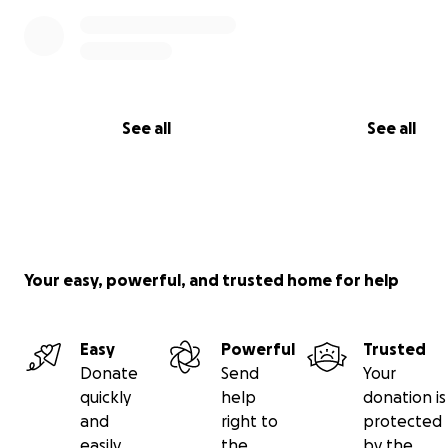
See all
See all
Your easy, powerful, and trusted home for help
Easy
Powerful
Trusted
Donate
Send
Your
quickly
help
donation is
and
right to
protected
easily
the
by the