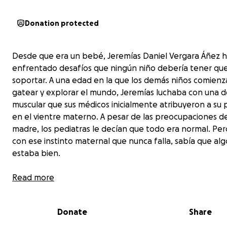
Donation protected
Desde que era un bebé, Jeremías Daniel Vergara Áñez 
enfrentado desafíos que ningún niño debería tener qu
soportar. A una edad en la que los demás niños comienz
gatear y explorar el mundo, Jeremías luchaba con una d
muscular que sus médicos inicialmente atribuyeron a su 
en el vientre materno. A pesar de las preocupaciones d
madre, los pediatras le decían que todo era normal. Pero
con ese instinto maternal que nunca falla, sabía que al
estaba bien.
Jeremías no gateó como los otros niños. Metía mucho l
Read more
y comenzó a caminar a los 13 meses, un hito que deberí
sido una celebración, pero que solo marcó el inicio de un
Donate
Share
difícil jornada. Se caía al caminar, y su madre, incansable
búsqueda de respuestas, lo llevó a un traumatólogo