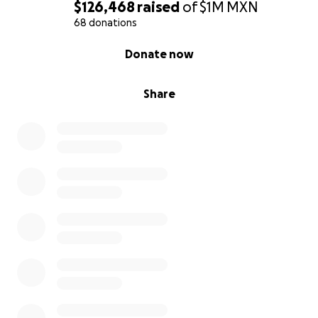
$126,468
raised
of
$1M
MXN
68 donations
0% complete
Donate now
Share