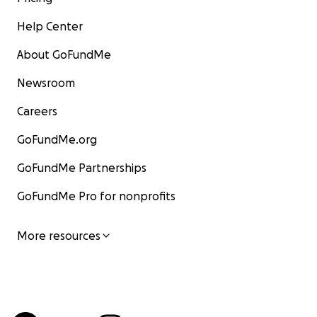
Help Center
About GoFundMe
Newsroom
Careers
GoFundMe.org
GoFundMe Partnerships
GoFundMe Pro for nonprofits
More resources