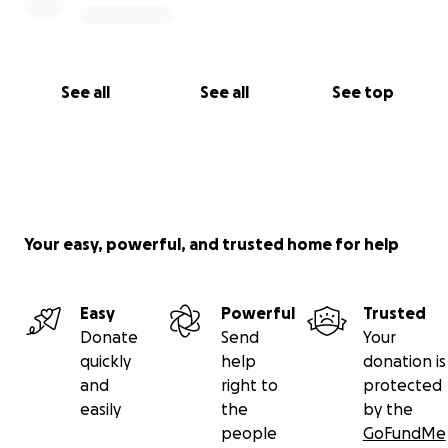
See all
See all
See top
Your easy, powerful, and trusted home for help
Easy
Powerful
Trusted
Donate
Send
Your
quickly
help
donation is
and
right to
protected
easily
the
by the
people
GoFundMe