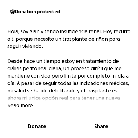
Donation protected
Hola, soy Alan y tengo insuficiencia renal. Hoy recurro
a ti porque necesito un trasplante de riñón para
seguir viviendo.
Desde hace un tiempo estoy en tratamiento de
diálisis peritoneal diaria, un proceso difícil que me
mantiene con vida pero limita por completo mi día a
día. A pesar de seguir todas las indicaciones médicas,
mi salud se ha ido debilitando y el trasplante es
ahora mi única opción real para tener una nueva
oportunidad de vida.
Read more
Soy una persona activa, con sueños, metas y muchas
Donate
Share
ganas de vivir. Quiero volver a trabajar con energía,
poder convivir con mi familia sin estar atado a una