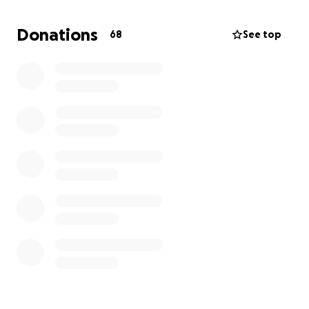
máquina y, sobre todo, tener una vida digna y
saludable. Este trasplante representa eso: vida,
Donations
68
See top
libertad y esperanza.
Los gastos médicos que vienen con esta cirugía son
enormes: estudios, hospitalización, medicamentos
postoperatorios, traslados, seguimiento… Por eso
estoy pidiendo tu apoyo.
Cualquier cantidad, por pequeña que parezca, es
una enorme ayuda. También agradecería que
compartas esta campaña con otras personas. Tu
ayuda me acerca a vivir de nuevo.
Gracias de todo corazón.