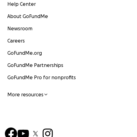
Help Center
About GoFundMe
Newsroom
Careers
GoFundMe.org
GoFundMe Partnerships
GoFundMe Pro for nonprofits
More resources