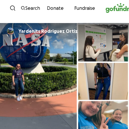
Skip to content
Search
Donate
Fundraise
Yardenits Rodriguez Ortiz