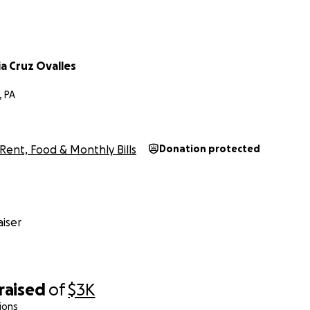
a Cruz Ovalles
, PA
Rent, Food & Monthly Bills
Donation protected
iser
raised
of
$3K
ions