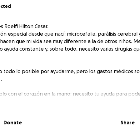
ected
 Roelfi Hilton Cesar.
n especial desde que nací: microcefalia, parálisis cerebral 
 hacen que mi vida sea muy diferente a la de otros niños. M
 ayuda constante y, sobre todo, necesito varias cirugías 
todo lo posible por ayudarme, pero los gastos médicos so
.
blo con el corazón en la mano: necesito tu ayuda para pod
n menos dolor y más dignidad.
ánto puede cambiar mi vida con tu apoyo.
Donate
Share
pequeño que sea, suma. Y si no puedes donar, compartir es