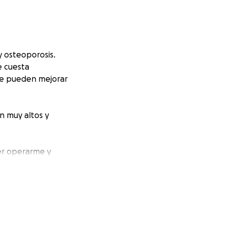
y osteoporosis.
e cuesta
que pueden mejorar
n muy altos y
er operarme y
ta campaña ya es