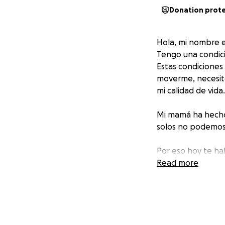
Donation prot
Hola, mi nombre es
Tengo una condició
Estas condiciones
moverme, necesito
mi calidad de vida.
Mi mamá ha hecho 
solos no podemos
Por eso hoy te ha
tener una vida co
Read more
No te imaginas cu
Cada aporte, por 
una gran ayuda.