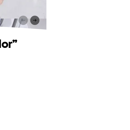
”
lor”