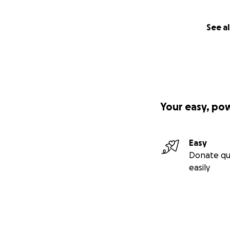
See al
Your easy, po
Easy
Donate qu
easily