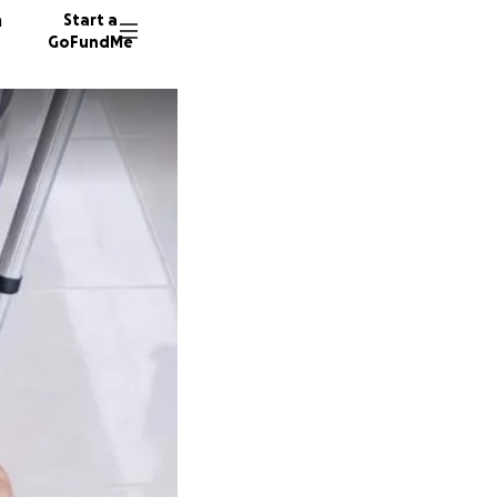
n
Start a
GoFundMe