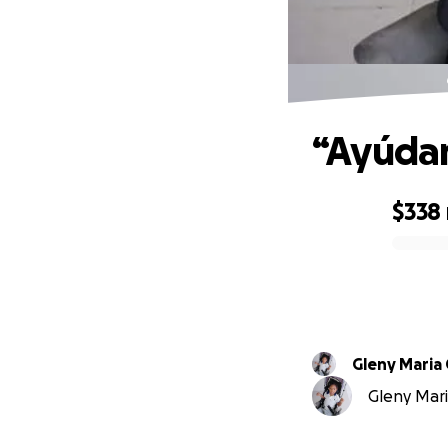
“Ayúdam
$338
0% complete
Gleny Maria 
Gleny Maria