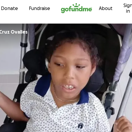
Sig
Skip to content
Donate
Fundraise
About
in
Cruz Ovalles