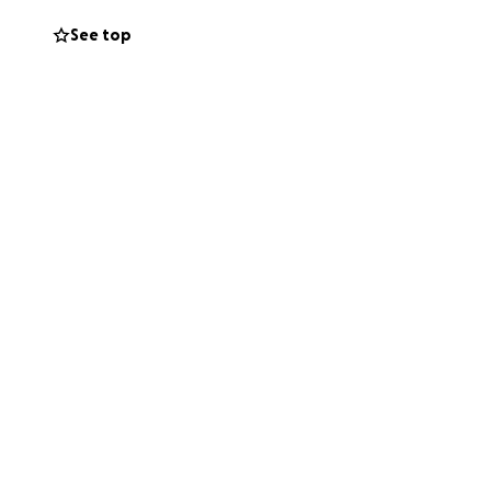
e de esta lucha.
See top