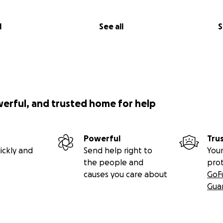
l
See all
S
werful, and trusted home for help
Powerful
Tru
ickly and
Send help right to
Your
the people and
pro
causes you care about
GoF
Gua