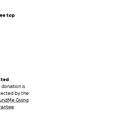
ee top
sted
 donation is
tected by the
undMe Giving
rantee