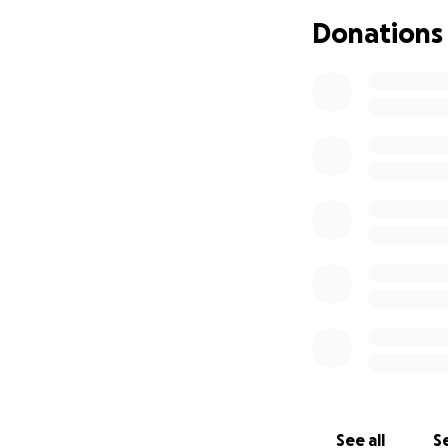
Gracias por tomar
Donations
— Roelfin Hilton C
See all
Se