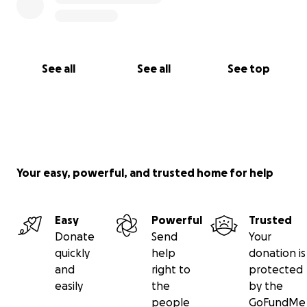
See all
See all
See top
Your easy, powerful, and trusted home for help
Easy
Powerful
Trusted
Donate
Send
Your
quickly
help
donation is
and
right to
protected
easily
the
by the
people
GoFundMe