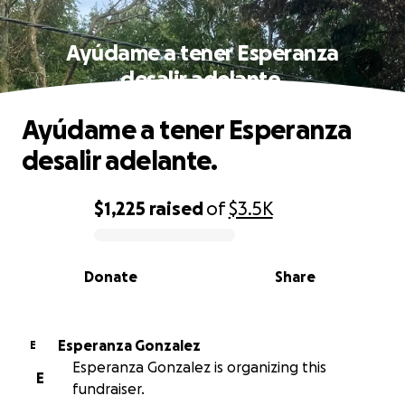
Ayúdame a tener Esperanza
desalir adelante.
Ayúdame a tener Esperanza
desalir adelante.
$1,225
raised
of
$3.5K
0% complete
Donate
Share
Esperanza Gonzalez
E
Esperanza Gonzalez is organizing this
E
fundraiser.