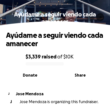
Ayúdame a seguir viendo cada
amanecer
Ayúdame a seguir viendo cada
amanecer
$3,339
raised
of
$10K
0% complete
Donate
Share
Jose Mendoza
J
J
Jose Mendoza is organizing this fundraiser.