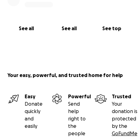
See all
See all
See top
Your easy, powerful, and trusted home for help
Easy
Powerful
Trusted
Donate
Send
Your
quickly
help
donation is
and
right to
protected
easily
the
by the
people
GoFundMe