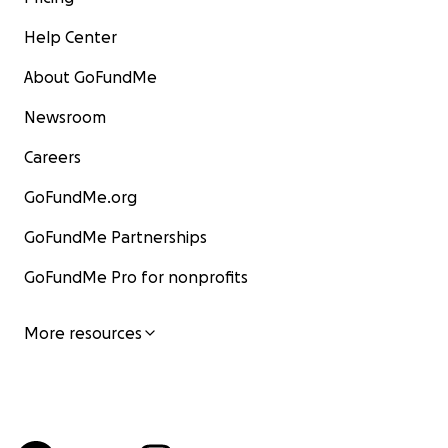
Help Center
About GoFundMe
Newsroom
Careers
GoFundMe.org
GoFundMe Partnerships
GoFundMe Pro for nonprofits
More resources