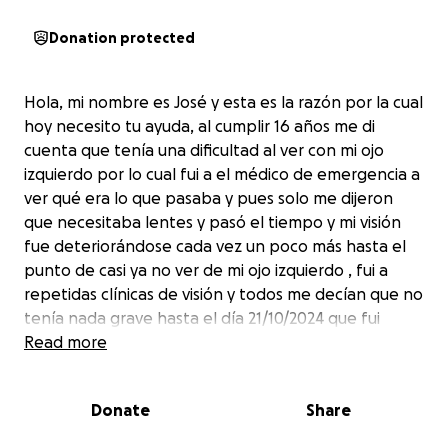
Donation protected
Hola, mi nombre es José y esta es la razón por la cual
hoy necesito tu ayuda, al cumplir 16 años me di
cuenta que tenía una dificultad al ver con mi ojo
izquierdo por lo cual fui a el médico de emergencia a
ver qué era lo que pasaba y pues solo me dijeron
que necesitaba lentes y pasó el tiempo y mi visión
fue deteriorándose cada vez un poco más hasta el
punto de casi ya no ver de mi ojo izquierdo , fui a
repetidas clínicas de visión y todos me decían que no
tenía nada grave hasta el día 21/10/2024 que fui
hacerme mi cambio de lentes y el doctor encontró
Read more
una cicatriz en el medio de mi ojo la cual era extraña
pero me dijo que esa cicatriz no me afectaba en lo
Donate
Share
absoluto y que no iba a ver bien de ese ojo al menos
que me realizaran un transplante de córnea, en mi