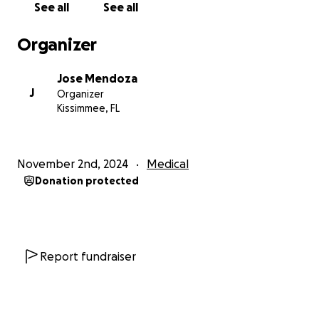
See all
See all
esa es la razón por la cual me estarán relizando este
22 de noviembre una operación llamada cross-linking
Organizer
es un tratamiento mínimamente invasivo que
consiste en aplicar gotas de una solución vitamínica
Jose Mendoza
llamada Riboflavina en la córnea. La córnea saturada
J
Organizer
luego se expondrá a la luz ultravioleta, que activará
Kissimmee, FL
la solución. Las gotas y la luz trabajan en conjunto
para fortalecer los enlaces en la córnea, evitando
una mayor progresión de el keratoconus. Espero y
November 2nd, 2024
Medical
hayan llegado hasta acá y muchas gracias de
Donation protected
antemano mando cualquier tipo de ayuda valdría
muchísimo en este proceso ❣️
Report fundraiser