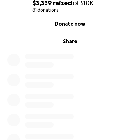
$3,339
raised
of
$10K
81 donations
0% complete
Donate now
Share