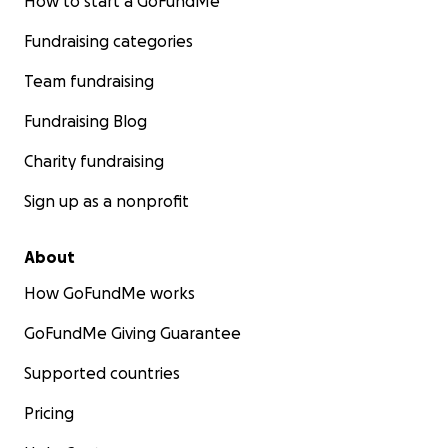
How to start a GoFundMe
Fundraising categories
Team fundraising
Fundraising Blog
Charity fundraising
Sign up as a nonprofit
About
How GoFundMe works
GoFundMe Giving Guarantee
Supported countries
Pricing