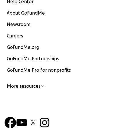
Help Center
About GoFundMe
Newsroom
Careers
GoFundMe.org
GoFundMe Partnerships
GoFundMe Pro for nonprofits
More resources