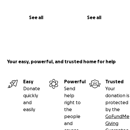
See all
See all
Your easy, powerful, and trusted home for help
Easy
Powerful
Trusted
Donate
Send
Your
quickly
help
donation is
and
right to
protected
easily
the
by the
people
GoFundMe
and
Giving