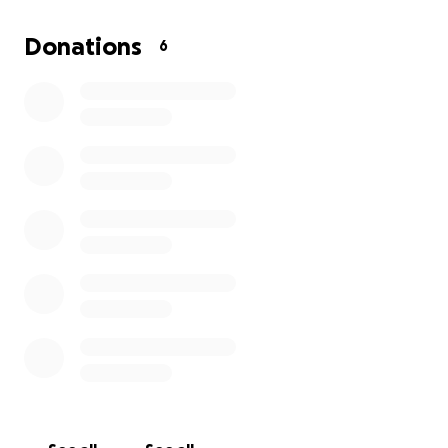
tiempo de 49.50 segundos.
Donations
6
A lo largo de mi carrera deportiva he alcanzado
importantes logros:
1er lugar en los 100 metros planos en los Juegos
Escolares 2022
3er lugar en el Santo Domingo World Cup Triatlón
2019 (categoría juvenil)
3er lugar en los 400 metros planos en el Félix
Sánchez Classic Invitational 2024
Vengo de una familia humilde pero luchadora. Soy
hijo de Billy Berroa Jr. y nieto de Billy Berroa “El
Internacional”, una familia con raíces profundas en el
deporte y la comunicación.