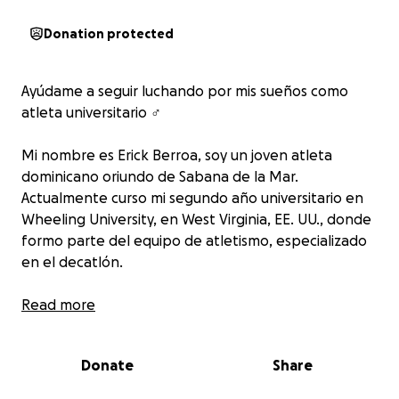
Donation protected
Ayúdame a seguir luchando por mis sueños como
atleta universitario ‍♂️
Mi nombre es Erick Berroa, soy un joven atleta
dominicano oriundo de Sabana de la Mar.
Actualmente curso mi segundo año universitario en
Wheeling University, en West Virginia, EE. UU., donde
formo parte del equipo de atletismo, especializado
en el decatlón.
Desde pequeño he soñado con representar a mi
Read more
país a nivel internacional, y cada día entreno con
disciplina para lograrlo. Me destaco en el
Donate
Share
lanzamiento de jabalina, con una marca personal de
50.78 metros, y en los 400 metros planos, con un