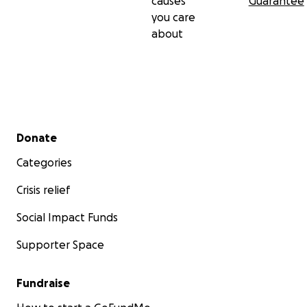
causes
Guarantee
you care
about
Secondary menu
Donate
Categories
Crisis relief
Social Impact Funds
Supporter Space
Fundraise