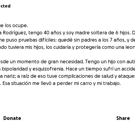
ected
ue los ocupe.
a Rodríguez, tengo 40 años y soy madre soltera de 6 hijos.
me puso pruebas difíciles: quedé sin padres a los 7 años, y
o tuviera mis hijos, los cuidaría y protegería como una leo
esde un momento de gran necesidad. Tengo un hijo con aut
 bipolaridad y esquizofrenia. Hace un tiempo sufrí un acci
a nariz; a raíz de eso tuve complicaciones de salud y ataqu
a. Esa situación me llevó a perder mi carro y mi trabajo.
una mujer luchadora, pero ahora me encuentro en una etap
a y miedo. Llevo muchos años en Estados Unidos, pero hoy e
tes. Estoy aterrada de no tener cómo asegurar un techo para 
Donate
Share
vienda se vence y no me lo renovarán.
o es poder brindarles un hogar seguro y estable a mis hijos