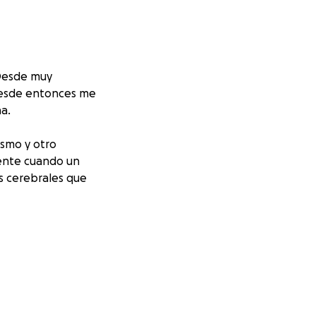
 Desde muy
 desde entonces me
na.
ismo y otro
dente cuando un
es cerebrales que
a muy dura: con
stoy sin empleo ni
mis hijos, ya que
. Sueño con