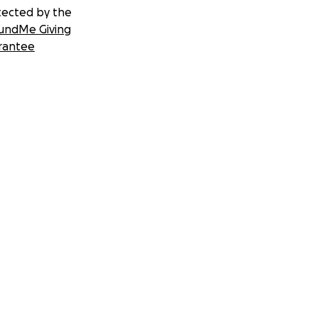
tected by the
undMe Giving
rantee