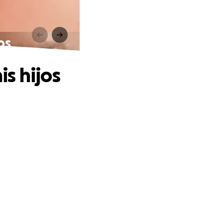
os
s hijos