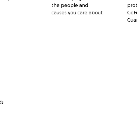
the people and
pro
causes you care about
GoF
Gua
ds