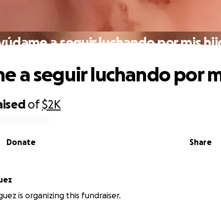
yúdame a seguir luchando por mis hij
 a seguir luchando por mi
aised
of
$2K
Donate
Share
guez
guez is organizing this fundraiser.