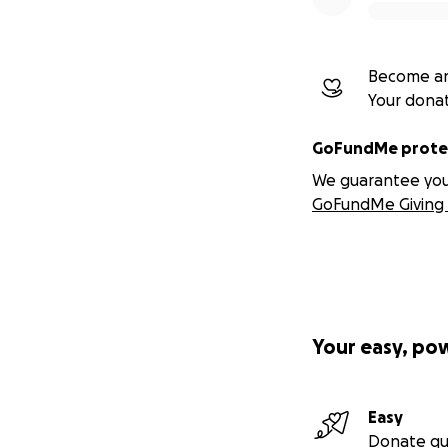
Become an
Your dona
GoFundMe protec
We guarantee you a
GoFundMe Giving 
Your easy, po
Easy
Donate qu