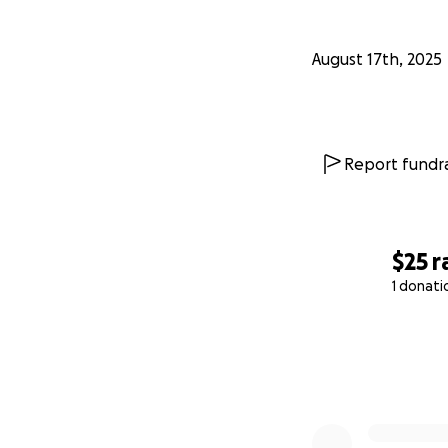
August 17th, 2025
Report fundra
$25
r
1 donati
0% complete