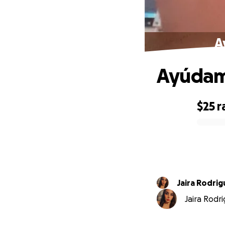
A
Ayúdame
$25
r
0% complete
Jaira Rodri
Jaira Rodri