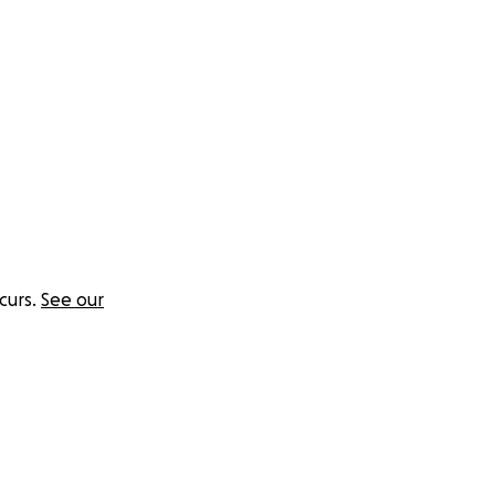
n carrito que me
ería una
 con el corazón
go en esta vida.
 que ellos no
cada gesto de
curs.
See our