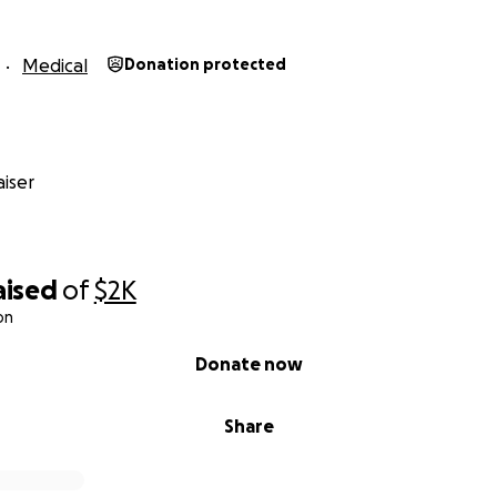
Medical
Donation protected
iser
aised
of
$2K
on
Donate now
Share