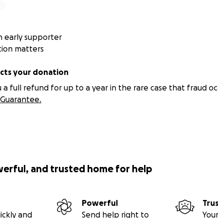
 early supporter
tion matters
ts your donation
 full refund for up to a year in the rare case that fraud oc
Guarantee.
werful, and trusted home for help
Powerful
Tru
ickly and
Send help right to
Your