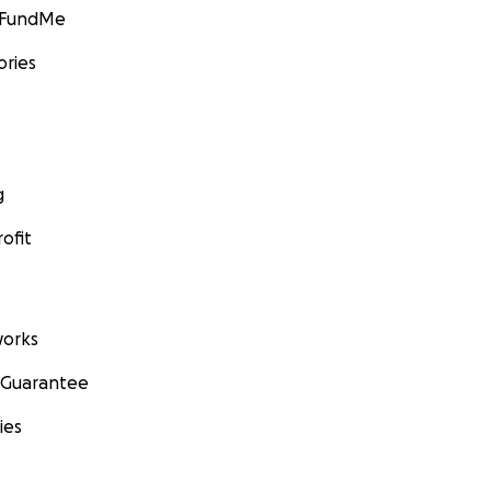
GoFundMe
ories
g
ofit
orks
 Guarantee
ies