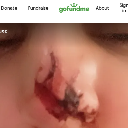
Sig
Skip to content
Donate
Fundraise
About
in
guez