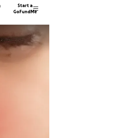
n
Start a
GoFundMe