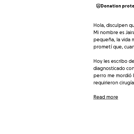
Donation prot
Hola, disculpen q
Mi nombre es Jair
pequeña, la vida 
prometí que, cuand
Hoy les escribo d
diagnosticado con
perro me mordió l
requirieron cirugí
Siempre he sido 
Read more
ansiedad, tristez
ingresos suficien
mi contrato de vi
Lo único que dese