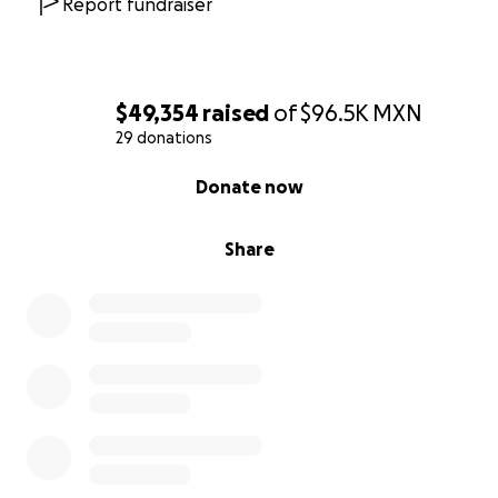
Report fundraiser
Conoce más: mercadopago.com.mx/enviar-dinero-a-
mexico
La conversión de dinero para las personas que están
fuera de México sería:
$49,354
raised
of
$96.5K
MXN
29 donations
19 pesos = 1 dólar
0% complete
Donate now
Y para otros países se puede convertir en el
siguiente link:
https://shorturl.at/oQTP6
Share
Toda ayuda es bienvenida y valorada. Estoy luchando
día a día por mi recuperación, con la esperanza de
volver a caminar y seguir adelante. Gracias de
corazón por tu tiempo, tu apoyo y tus oraciones.
¡Dios te pague y te multiplique por estar conmigo en
este momento tan difícil! ❤️
-------------------------------------------