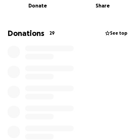
Donate
Share
perder el pie.
Gracias al apoyo de mis amigos aquí en México,
logramos hacer una colecta para cubrir parte de los
Donations
29
See top
gastos de la clínica. Sin embargo, la situación sigue
siendo muy complicada. Después de la cirugía, los
médicos me informaron que, debido a la falta de
irrigación, el tejido de mi pie se necrosó (se volvió
muerto), lo cual pone en riesgo la piel y hace que el
proceso de recuperación sea mucho más largo,
costoso y delicado.
Aún tengo que cubrir muchos gastos: medicinas,
curaciones frecuentes, y una rehabilitación física
especializada para evitar mayores secuelas. Mi
objetivo es poder volver a caminar con normalidad, y
ojalá, con esfuerzo y fe, volver a jugar voleibol, el
deporte que amo y que ha sido parte fundamental