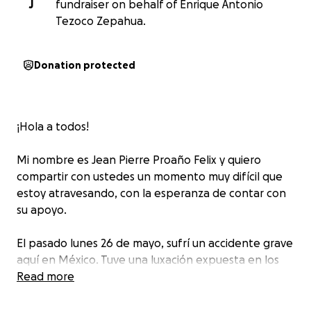
J
fundraiser on behalf of Enrique Antonio
Tezoco Zepahua.
Donation protected
¡Hola a todos!
Mi nombre es Jean Pierre Proaño Felix y quiero
compartir con ustedes un momento muy difícil que
estoy atravesando, con la esperanza de contar con
su apoyo.
El pasado lunes 26 de mayo, sufrí un accidente grave
aquí en México. Tuve una luxación expuesta en los
ligamentos y tendones de mi pie derecho, lo que me
Read more
llevó a una operación de emergencia. Los doctores
me dijeron que, si no actuaban a tiempo, podía