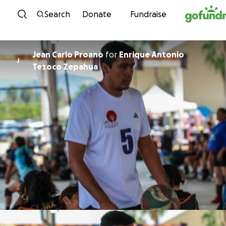
Skip to content
Search
Donate
Fundraise
Jean Carlo Proano
for
Enrique Antonio
J
Tezoco Zepahua