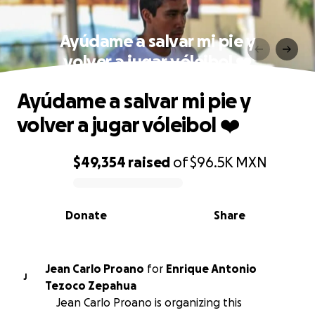
Ayúdame a salvar mi pie y
volver a jugar vóleibol ❤️
Ayúdame a salvar mi pie y
volver a jugar vóleibol ❤️
$49,354
raised
of
$96.5K
MXN
0% complete
Donate
Share
Jean Carlo Proano
for
Enrique Antonio
J
Tezoco Zepahua
Jean Carlo Proano is organizing this